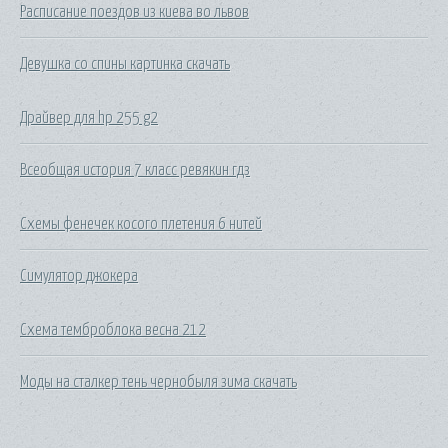
Расписание поездов из киева во львов
Девушка со спины картинка скачать
Драйвер для hp 255 g2
Всеобщая история 7 класс ревякин гдз
Схемы фенечек косого плетения 6 нитей
Симулятор джокера
Схема темброблока весна 212
Моды на сталкер тень чернобыля зима скачать