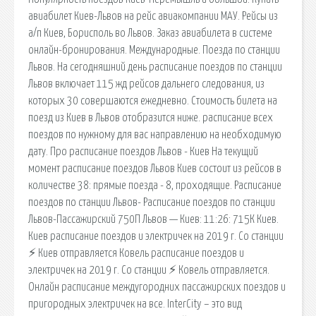
авиабилет Киев-Львов на рейс авиакомпании МАУ. Рейсы из
а/п Киев, Борисполь во Львов. Заказ авиабилета в системе
онлайн-бронирования. Международные. Поезда по станции
Львов. На сегодняшний день расписание поездов по станции
Львов включает 115 жд рейсов дальнего следования, из
которых 30 совершаются ежедневно. Стоимость билета на
поезд из Киев в Львов отобразится ниже. расписание всех
поездов по нужному для вас направлению на необходимую
дату. Про расписание поездов Львов - Киев На текущий
момент расписание поездов Львов Киев состоит из рейсов в
количестве 38: прямые поезда - 8, проходящие. Расписание
поездов по станции Львов- Расписание поездов по станции
Львов-Пассажирский 750П Львов — Киев: 11:26: 715К Киев.
Киев расписание поездов и электричек на 2019 г. Со станции
⚡ Киев отправляется Ковель расписание поездов и
электричек на 2019 г. Со станции ⚡ Ковель отправляется.
Онлайн расписание междугородних пассажирских поездов и
пригородных электричек на все. InterCity – это вид