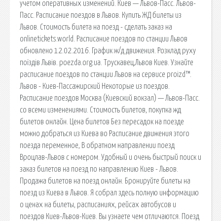
учетом оперативных изменений. Киев — Львов-Пасс. Львов-
Пасс. Расписание поездов в Львов. Купить ЖД билеты из
Львов. Стоимость билета на поезд - сделать заказ на
onlinetickets.world. Расписание поездов по станции Львов
обновлено 12.02.2016. График ж/д движения. Розклад руху
поїздів Львів. poezda.org.ua. Трускавец,Львов Киев. Узнайте
расписание поездов по станции Львов на сервисе proizd™.
Львов - Киев-Пассажирский Некоторые из поездов.
Расписание поездов Москва (Киевский вокзал) — Львов-Пасс.
со всеми изменениями. Стоимость билетов, покупка жд
билетов онлайн. Цена билетов Без пересадок на поезде
можно добраться из Киева во Расписание движения этого
поезда переменное, В обратном направлении поезд
Вроцлав-Львов с номером. Удобный и очень быстрый поиск и
заказ билетов на поезд по направлению Киев - Львов.
Продажа билетов на поезд онлайн. Бронируйте билеты на
поезд из Киева в Львов. Я собрал здесь полную информацию
о ценах на билеты, расписаниях, рейсах автобусов и
поездов Киев-Львов-Киев. Вы узнаете чем отличаются. Поезд