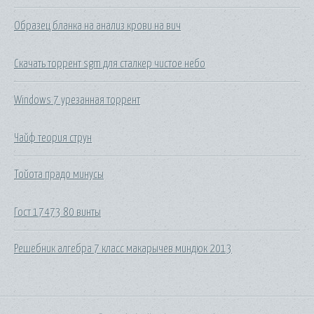
Образец бланка на анализ крови на вич
Скачать торрент sgm для сталкер чистое небо
Windows 7 урезанная торрент
Чайф теория струн
Тойота прадо минусы
Гост 17473 80 винты
Решебник алгебра 7 класс макарычев миндюк 2013