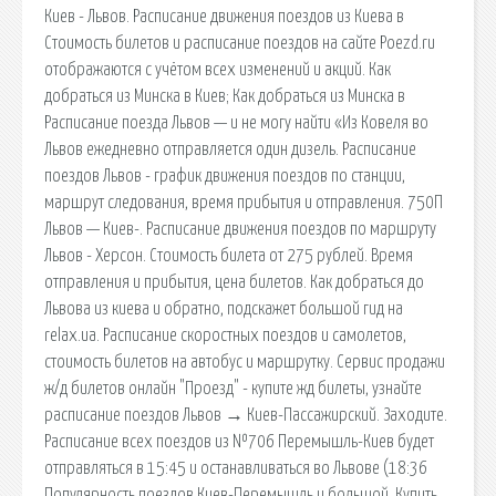
Киев - Львов. Расписание движения поездов из Киева в
Стоимость билетов и расписание поездов на сайте Poezd.ru
отображаются с учётом всех изменений и акций. Как
добраться из Минска в Киев; Как добраться из Минска в
Расписание поезда Львов — и не могу найти «Из Ковеля во
Львов ежедневно отправляется один дизель. Расписание
поездов Львов - график движения поездов по станции,
маршрут следования, время прибытия и отправления. 750П
Львов — Киев-. Расписание движения поездов по маршруту
Львов - Херсон. Стоимость билета от 275 рублей. Время
отправления и прибытия, цена билетов. Как добраться до
Львова из киева и обратно, подскажет большой гид на
relax.ua. Расписание скоростных поездов и самолетов,
стоимость билетов на автобус и маршрутку. Сервис продажи
ж/д билетов онлайн "Проезд" - купите жд билеты, узнайте
расписание поездов Львов → Киев-Пассажирский. Заходите.
Расписание всех поездов из №706 Перемышль-Киев будет
отправляться в 15:45 и останавливаться во Львове (18:36
Популярность поездов Киев-Перемышль и большой. Купить