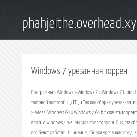
phahjeithe.overhead.x
Windows 7 урезанная торрент
Программы » Windows » Windows 7 » Windows 7 Ultimate 
тактовой частотой 1,5 ГГц и Так как сборка урезанная,
железа. Windows 64 » Windows 7 64 bit скачать торрен
версию windows7 скаченную через торрент. Вик, эта сб
всё будет работать. Внимание, сборка урезанная,предн