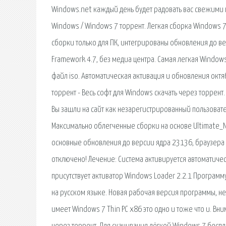
Windows.net каждый день будет радовать вас свежими
Windows / Windows 7 торрент. Легкая сборка Windows 7
сборки только для ПК, интегрированы обновления до в
Framework 4.7, без медиа центра. Самая легкая Windows
файл iso. Автоматическая активация и обновления октя
торрент - Весь софт для Windows скачать через торрент
Вы зашли на сайт как незарегистрированный пользовател
Максимально облегченные сборки на основе Ultimate_N
основные обновления до версии ядра 23136, браузера 
отключено! Лечение: Система активируется автоматичес
присутствует активатор Windows Loader 2.2.1 Программ
на русском языке. Новая рабочая версия программы, н
имеет Windows 7 Thin PC x86 это одно и тоже что и. Вни