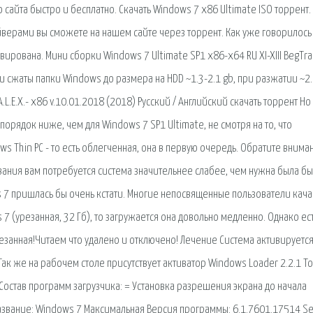
сайта быстро и бесплатно. Скачать Windows 7 x86 Ultimate ISO торрент.
айверами вы сможете на нашем сайте через торрент. Как уже говорилось
ивирована. Мини сборки Windows 7 Ultimate SP1 х86-x64 RU XI-XIII BegTr
и сжаты папки Windows до размера на HDD ~1.3-2.1 gb, при разжатии ~2.
.L.E.X.- x86 v.10.01.2018 (2018) Русский / Английский скачать торрент Н
порядок ниже, чем для Windows 7 SP1 Ultimate, не смотря на то, что
 Thin PC - то есть облегченная, она в первую очередь. Обратите внима
вания вам потребуется система значительнее слабее, чем нужна была бы
 7 пришлась бы очень кстати. Многие непосвященные пользователи кач
7 (урезанная, 32 Гб), то загружается она довольно медленно. Однако ес
езанная!Читаем что удалено и отключено! Лечение Система активируетс
Так же на рабочем столе присутствует активатор Windows Loader 2.2.1 Т
остав программ загрузчика: = Установка разрешения экрана до начала
Название: Windows 7 Максимальная Версия программы: 6.1.7601.17514 Se