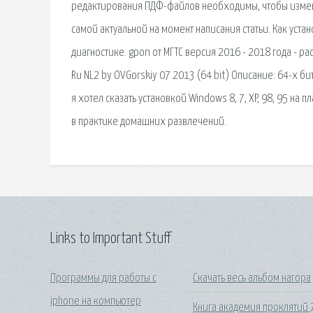
редактирования ПДФ-файлов необходимы, чтобы изменя
самой актуальной на момент написания статьи. Как уст
диагностике. gpon от МГТС версия 2016 - 2018 года - р
Ru NL2 by OVGorskiy 07.2013 (64 bit) Описание: 64-х б
я хотел сказать установкой Windows 8, 7, XP, 98, 95 на
в практике домашних развлечений.
Links to Important Stuff
Программы для работы с
Скачать весь альбом нагора
iphone на компьютер
Книга академия проклятий 