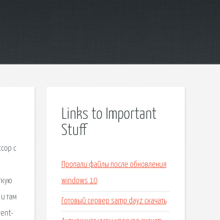
Links to Important
Stuff
ссор с
Пропали файлы после обновления
гкую
windows 10
 и там
Готовый сервер samp dayz скачать
rent-