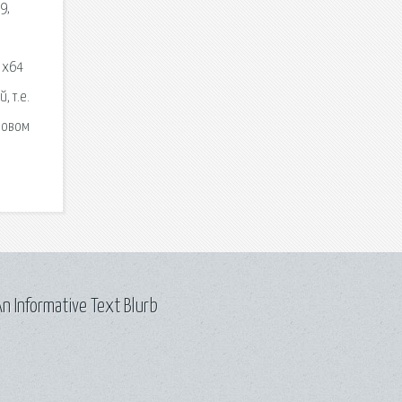
9,
 x64
, т.е.
словом
n Informative Text Blurb