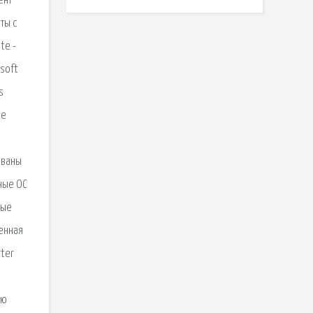
ент
ты с
te -
osoft
s
le
ованы
ные ОС
ные
щенная
ter
ую