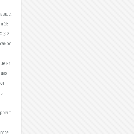
 выше,
am SE
0-3.2.
о самое
ние на
 для
ают
ть
я
оррент
rvice