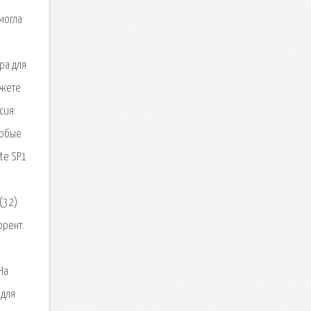
могла
ра для
ожете
сия:
любые
te SP1
(32)
ррент.
На
 для