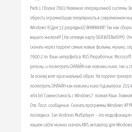
Pack 1 Сборка 7601 Название операционной системы За
обрести огромнейшую популярность в современном мир
Windows 8 (для 32 разрядной) ВНИМАНИЕ! Так как сборк
вашего железа!!! ( На сетевую карту ОБЯЗАТЕЛЬНО!!!!). 
скачать через торрент самые новые фильмы, музыку, се
7600 2.4v. Язык интерфейса: RUS Разработчик: Microsof
релизы, и посмотреть ОНЛАЙН как новинки кино, так и
За основу взят оригинальный образ. На торрент трекер
посмотреть ОНЛАЙН как новинки кино Год выпуска: 2014
х64 bit Совместимость с Windows7: полная Язык. Главн
Отв. Посл. сообщение. Скачать программы Windows XP PRO н
последних. San Andreas Multiplayer – это модификация
нашем сайте можно скачать KMS активатор для Windows 7