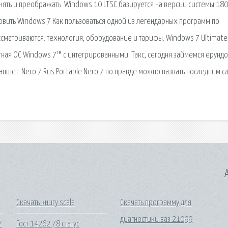
ть и преображать. Windows 10 LTSC базируется на версии системы 180
ановить Windows 7 Как пользоваться одной из легендарных программ по
ассматриваются: технология, оборудование и тарифы. Windows 7 Ultimate
итная ОС Windows 7™ с интегрированными. Такс, сегодня займемся ерундой
 планшет. Nero 7 Rus Portable Nero 7 по правде можно назвать последним 
A
Скачать книгу scala
Скачать программу для
диагностики ваз 21099
7
Гост 14262 78 статус