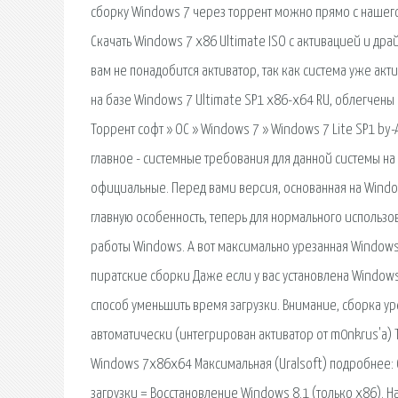
сборку Windows 7 через торрент можно прямо с нашего 
Скачать Windows 7 x86 Ultimate ISO с активацией и др
вам не понадобится активатор, так как система уже акт
на базе Windows 7 Ultimate SP1 x86-х64 RU, облегчены 
Торрент софт » OC » Windows 7 » Windows 7 Lite SP1 by-A
главное - системные требования для данной системы на 
официальные. Перед вами версия, основанная на Windows
главную особенность, теперь для нормального использо
работы Windows. А вот максимально урезанная Windows
пиратские сборки Даже если у вас установлена Windows 
способ уменьшить время загрузки. Внимание, сборка ур
автоматически (интегрирован активатор от m0nkrus'a) 
Windows 7x86x64 Максимальная (Uralsoft) подробнее: С
загрузки = Восстановление Windows 8.1 (только х86). 