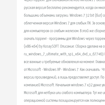
через торрент. Для скачивания лёгкой Windows 7 беспла
русская версия бесплатно рекомендуется, когда он мно
большими объемами загрузки. Windows 7 32 bit (бит) с
облегченная версия Windows 7 для слабых ПК. За основу
для компьютеров со слабым железом. В этой же сборке
скачать торрент - программы для Windows через торрен
(x86-x64) by KosaySOFT. Описание: Сборка сделана на 
ru_windows_7_ultimate_with_sp1_x64_dvd_u_677463 В
все важные и требуемые обновления на момент. Главна
от Microsoft - Windows XP - Windows 7. Как скачивать · 
версии произведений, а лишь предоставляет доступ. По 
компанией Microsoft. Начальная windows 7 x32 даже у
Microsoft для нетбука или слабого компьютера. Тут же 
операционной системы позиционируется как полноценн