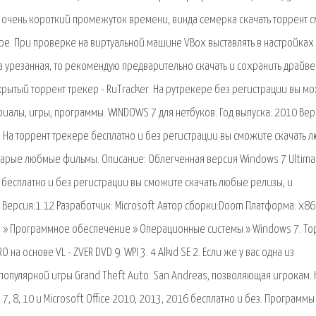
 очень короткий промежуток времени, винда семерка скачать торрент с
е. При проверке на виртуальной машине VBox выставлять в настройках
а урезанная, то рекомендую предварительно скачать и сохранить драйве
Открытый торрент трекер - RuTracker. На рутрекере без регистрации вы м
риалы, игры, программы. WINDOWS 7 для нетбуков. Год выпуска: 2010 Вер
t. На торрент трекере бесплатно и без регистрации вы сможите скачать 
 старые любмые фильмы. Описание: Облегченная версия Windows 7 Ultima
е бесплатно и без регистрации вы сможите скачать любые релизы, и
 Версия:1.12 Разработчик: Microsoft Автор сборки:Doom Платформа: х86
ая » Программное обеспечение » Операционные системы » Windows 7. То
а основе VL - ZVER DVD 9. WPI 3. 4 Alkid SE 2. Если же у вас одна из
 популярной игры Grand Theft Auto: San Andreas, позволяющая игрокам. 
, 8, 10 и Microsoft Office 2010, 2013, 2016 бесплатно и без. Программы