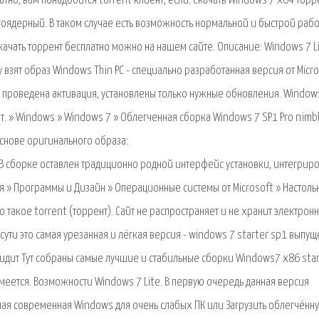
тно, вам понадобится torrent клиент, если. Скачать Windows 7 х64 торр
гоядерный. В таком случае есть возможность нормальной и быстрой рабо
качать торрент бесплатно можно на нашем сайте. Описание: Windows 7 Li
 взят образ Windows Thin PC - специально разработанная версия от Micr
 проведена активация, установлены только нужные обновления. Window
т. » Windows » Windows 7 » Облегченная сборка Windows 7 SP1 Pro nimb
основе оригинального образа:
 сборке оставлен традиционно родной интерфейс установки, интегрир
я » Программы и Дизайн » Операционные системы от Microsoft » Настоль
Что такое torrent (торрент). Сайт не распространяет и не хранит электрон
сути это самая урезанная и лёгкая версия - windows 7 starter sp1 выпу
видит Тут собраны самые лучшие и стабильные сборки Windows7 x86 star
имеется. Возможности Windows 7 Lite. В первую очередь данная версия
ая современная Windows для очень слабых ПК или Загрузить облегчённ