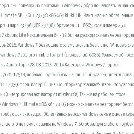
 версиями популярных программ и Windows.Добро пожаловать на наш са
 Ultimate SP1 7601.23798 x86-x64 RU-RU LIM. Максимально облегченные
ерсии ядра 23796 (UBR 23798), браузера 11.18665, флеш плеер 25 и
 7 сборка Lite Максимальная 64 - 32 бит на русском скачать через торре
брь 2018, Windows 7 без лишнего хлама скачать бесплатно. Windows ска
. windows-7sp1-pro-nimble.torrent (cкачиваний: 6086). Уважаемый посет
ь. Автор: topin 28-08-2015, 20:14 Категория: Windows 7 торрент.
_7601.17514, добавлен русский язык, английский удален, интегрирова
11.17959, флеш плеер. Внимание, сборка урезанная!Читаем что удалено
ки (интегрирован активатор от m0nkrus'a) Так же на рабочем столе
у Windows 7 Ultimate x86/x64 v.1.05 можно скачать через торрент беспл
е требующая активации. Облегчённая версия windows семь в основе сво
мание! это не прямая ссылка на Windows 7 ISO образ для слабого ноутбука