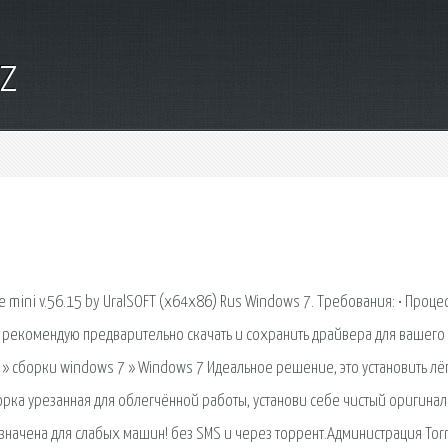
yz
mini v.56.15 by UralSOFT (x64x86) Rus Windows 7. Требования: • Проце
 то рекомендую предварительно скачать и сохранить драйвера для вашего
т » сборки windows 7 » Windows 7 Идеальное решение, это установить лё
орка урезанная для облегчённой работы, установи себе чистый оригинал
азначена для слабых машин! без SMS и через торрент.Администрация Tor