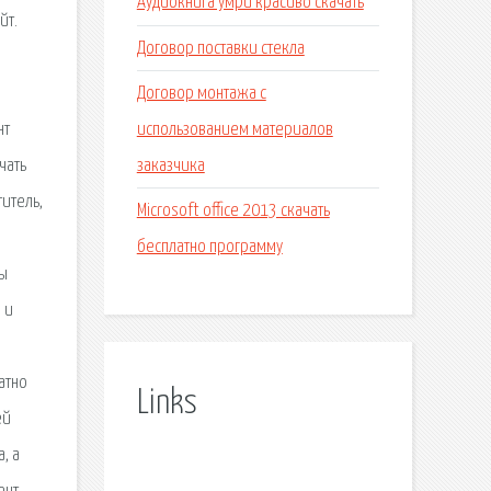
Аудиокнига умри красиво скачать
йт.
Договор поставки стекла
Договор монтажа с
использованием материалов
нт
заказчика
чать
итель,
Microsoft office 2013 скачать
бесплатно программу
ны
 и
атно
Links
ей
, а