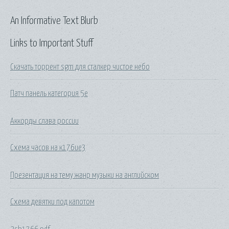
An Informative Text Blurb
Links to Important Stuff
Скачать торрент sgm для сталкер чистое небо
Патч панель категория 5е
Аккорды слава россии
Схема часов на к176ие3
Презентация на тему жанр музыки на английском
Схема девятки под капотом