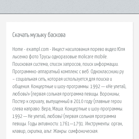
Скачать музыку баскова
Home - exampl.com - Инцест насилования порево видео:Юля
лысенко фото:Трусы одноразовые molicare mobile.
Поисковая сиcтема, список запросов, поиск информации.
Программно-аппаратный комплекс с веб. Одноклассники.ру
– социальная сеть, которая используется для поиска и
общения. Концертные и шоу-программы. 1992 — «Не улетай,
любовь!» (первая сольная программа певицы. Воронины;
Постер к сериалу, выпущенный в 2010 году (главные герои
слева направо: Вера, Маша. Концертные и шоу-программы.
1992 — Не улетай, любовь! (первая сольная программа
певицы. Годы активности: 1761—1791: Инструменты: орган,
клавир, скрипка, альт: Жанры: симфоническая.