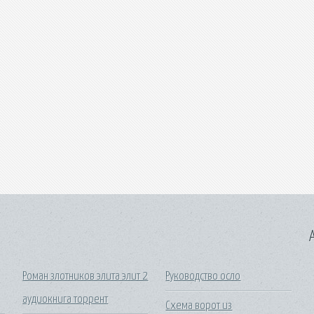
A
Роман злотников элита элит 2
Руководство осло
аудиокнига торрент
Схема ворот из