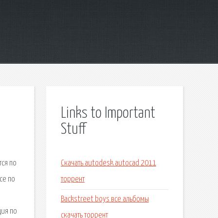
Links to Important
Stuff
тся по
Скачать autodesk autocad 2011
се по
торрент
Backstreet boys все альбомы
ция по
скачать торрент