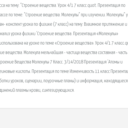
са на тему: "Строение вещества. Урок 4/1 7 класс.quot. Презентация по
ассе по теме: "Строение вещества. Молекулы" при изучении. Молекулы" у
лан- конспект урока по физике (7 класс) на тему: Взаимное притяжение и
 Анализ урока физики 'Строение вещества. Презентация «Молекулы»
спользована на уроке по теме «Строение вещества». Урок 4/1 7 класс.q
ие вещества. Молекула мельчайшая - частица вещества составная - часть
троение Вещества Молекулы 7 Класс. 3/14/2018 Презентация 'Атомы и
еиновые кислоты. Презентация по теме Изменчивость 11 класс Презента
аботки уроков, сценарии, поурочные планы) и информация, находящиеся
оединений плазмы крови, синтезирующихся.