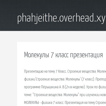
phahjeithe.overhead.x
Молекулы 7 класс презентация
Презентацию на тему 7 Класс. Строение вещества. Моле
физики'Строение вещества. Молекулы' (7 класс). Препо
программе Пёрышкина А. В.(2ч в неделю). Урок по физик
теме: "Строение вещества. Молекулы" при изучении но
МОЛЕКУЛЫ - физика 7 класс. Презентация на тему Строен