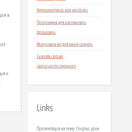
Интерпретатор для windows
рок в
Программа для распаковки
прошивки
Минусовка не для меня скачать
uot.
Скачать серию
сверхъестественного
ция к
.
Links
Презентация на тему: Спирты, урок