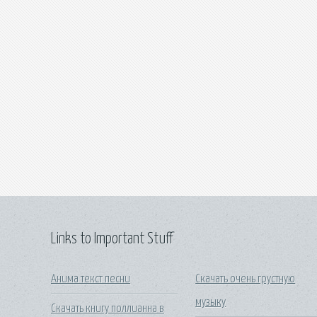
Links to Important Stuff
Анима текст песни
Скачать очень грустную
музыку
Скачать книгу поллианна в