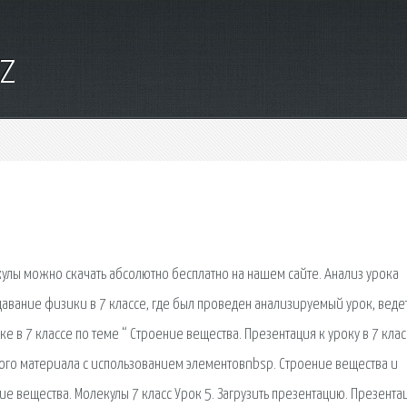
yz
кулы можно скачать абсолютно бесплатно на нашем сайте. Анализ урока
давание физики в 7 классе, где был проведен анализируемый урок, веде
е в 7 классе по теме “ Строение вещества. Презентация к уроку в 7 клас
вого материала с использованием элементовnbsp. Строение вещества и
ие вещества. Молекулы 7 класс Урок 5. Загрузить презентацию. Презента