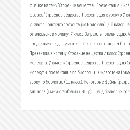
физике на тему 'Строение вещества'. Презентация 7 клас
физике "Строение вещества. Презентация к уроку в 7 кл
7 классе конспект+презентация Молекула". 7-й класс. П
отталкивание молекул 7 класс. Загрузить презентацию.
предназначена для учащихся 7-х классов и может быть и
Презентация на тему: Строение вещества 7 класс Строен
молекулы. 7 класс: «Строение вещества. Презентацию С
молекулы. презентация по биологии 10 класс тема Нукл
уроку по биологии (11 класс). Некоторые файлы (разр
Антитела (иммуноглобулины, ИГ, Ig) — вид белковых с