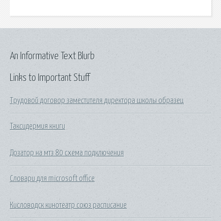
An Informative Text Blurb
Links to Important Stuff
Трудовой договор заместителя директора школы образец
Таксидермия книги
Дозатор на мтз 80 схема подключения
Словари для microsoft office
Кисловодск кинотеатр союз расписание