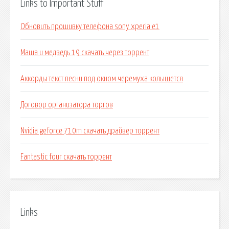
Links to Important Stuff
Обновить прошивку телефона sony xperia e1
Маша и медведь 19 скачать через торрент
Аккорды текст песни под окном черемуха колышется
Договор организатора торгов
Nvidia geforce 710m скачать драйвер торрент
Fantastic four скачать торрент
Links