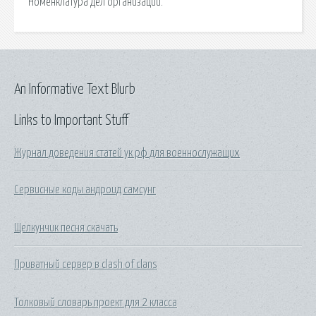
Номенклатура дел организации.
An Informative Text Blurb
Links to Important Stuff
Журнал доведения статей ук рф для военнослужащих
Сервисные коды андроид самсунг
Щелкунчик песня скачать
Приватный сервер в clash of clans
Толковый словарь проект для 2 класса