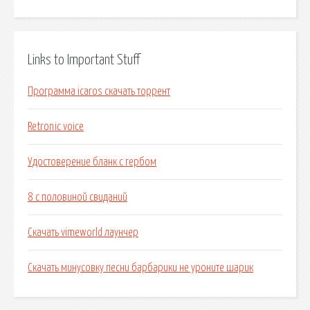
Links to Important Stuff
Программа icaros скачать торрент
Retronic voice
Удостоверение бланк с гербом
8 с половиной свиданий
Скачать vimeworld лаунчер
Скачать минусовку песни барбарики не уроните шарик