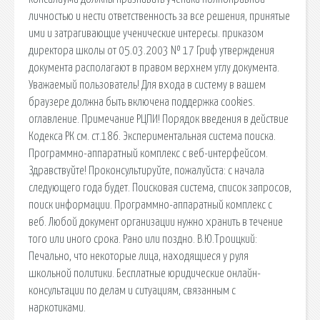
личностью и нести ответственность за все решения, принятые
ими и затрагивающие ученические интересы. приказом
директора школы от 05.03.2003 № 17 Гриф утверждения
документа располагают в правом верхнем углу документа.
Уважаемый пользователь! Для входа в систему в вашем
браузере должна быть включена поддержка cookies.
оглавление. Примечание РЦПИ! Порядок введения в действие
Кодекса РК см. ст.186. Экспериментальная система поиска.
Программно-аппаратный комплекс с веб-интерфейсом.
Здравствуйте! Проконсультируйте, пожалуйста: с начала
следующего года будет. Поисковая сиcтема, список запросов,
поиск информации. Программно-аппаратный комплекс с
веб. Любой документ организации нужно хранить в течение
того или иного срока. Рано или поздно. В.Ю.Троицкий:
Печально, что некоторые лица, находящиеся у руля
школьной политики. Бесплатные юридические онлайн-
консультации по делам и ситуациям, связанным с
наркотиками.