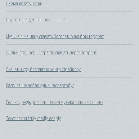
Схема вязать носки
Подготовка детей к школе книга
Музыка в машину скачать бесплатно альбом торрент
Фильм пряности и страсти скачать через торрент
Скачать игру бесплатно контр страйк гоу
Расписание чебаркуль миасс автобус
Релакс дождь романтическая музыка тишина скачать
Текст песни truly madly deeply