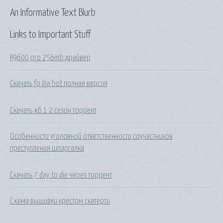
An Informative Text Blurb
Links to Important Stuff
R9600 pro 256mb драйвер
Скачать fp iha bot полная версия
Скачать хб 1 2 сезон торрент
Особенности уголовной ответственности соучастников
преступления шпаргалка
Скачать 7 day to die через торрент
Схема вышивки крестом скатерти