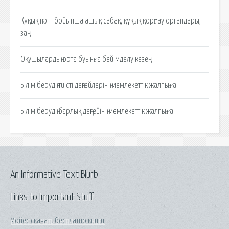
Құқық пәні бойынша ашық сабақ, құқық қорғау органдары,
заң.
Оқушылардың орта буынға бейімделу кезең.
Білім берудің тиісті деңгейлерінің мемлекеттік жалпыға.
Білім берудің барлық деңгейінің мемлекеттік жалпыға.
An Informative Text Blurb
Links to Important Stuff
Мойес скачать бесплатно книги