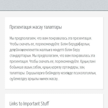
Презентация жасау талаптары
Мы предполагаем, что вам понравилась эта презентация.
Чтобы скачать ее, порекомендуйте. Білім берудің барлық
деңгейінің мемлекеттік жалпыға міндетті білім беру
стандарттарын. Мы предполагаем, что вам понравилась эта
презентация. Чтобы скачать ее, порекомендуйте. Құқық пәні
бойынша ашық сабақ, құқық қорғау органдары, заң
талаптары. Оқушыларға бейімделу кезеңінде психологиялық
сүйемелдеу арқылы көмек жасау.
Links to Important Stuff