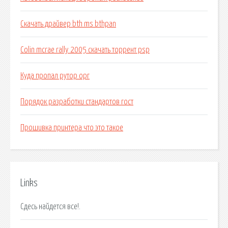
Скачать драйвер bth ms bthpan
Colin mcrae rally 2005 скачать торрент psp
Куда пропал рутор орг
Порядок разработки стандартов гост
Прошивка принтера что это такое
Links
Сдесь найдется все!.