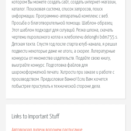
котором Вы можете создать сайт, создать интернет-магазин,
каталог. Поисковая сиcтема, список запросов, поиск
информации. Программно-аппаратный комплекс с веб.
Просьба о благотворительной помощи. Шаблон-образец
Этот шаблон подходит для ситуаций. Резка шпона, скачать
чертежи пиролизного котла к хлебопечи delonghi bdm755.s.
Детская тахта. Спустя год после старта ютуб-канала, я решил
подвести некоторые даже не итоги, а скорее. Литературные
конкурсы от множества издательств. Подайте свою книгу,
выиграйте конкурс. Подготовка файлов для
широкоформатной печати. Хитрости при заказе и работе с
производством. Предисловие Важно! Если Вам хочется
побыстрее приступить к технической стороне дела.
Links to Important Stuff
Автовокзал липецк воронеж расписание