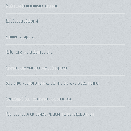
Майнкрафт википедия скачать
Драйвера айфон 4
Eminem acapella
Rutor org книги фантастика
Скачать симулятор трамвай торрент
Братство черного кинжала 1 книга скачать бесплатно
Семейный бизнес скачать сезон торрент
Расписание электричек курская железнодорожная