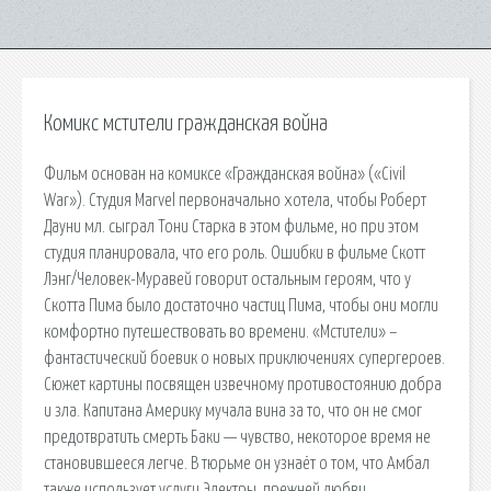
Комикс мстители гражданская война
Фильм основан на комиксе «Гражданская война» («Civil
War»). Студия Marvel первоначально хотела, чтобы Роберт
Дауни мл. сыграл Тони Старка в этом фильме, но при этом
студия планировала, что его роль. Ошибки в фильме Скотт
Лэнг/Человек-Муравей говорит остальным героям, что у
Скотта Пима было достаточно частиц Пима, чтобы они могли
комфортно путешествовать во времени. «Мстители» –
фантастический боевик о новых приключениях супергероев.
Сюжет картины посвящен извечному противостоянию добра
и зла. Капитана Америку мучала вина за то, что он не смог
предотвратить смерть Баки — чувство, некоторое время не
становившееся легче. В тюрьме он узнаёт о том, что Амбал
также использует услуги Электры, прежней любви