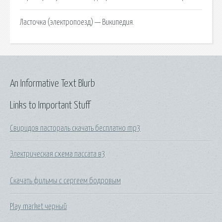
Ласточка (электропоезд) — Википедия.
An Informative Text Blurb
Links to Important Stuff
Свиридов пастораль скачать бесплатно mp3
Электрическая схема пассата в3
Скачать фильмы с сергеем бодровым
Play market черный