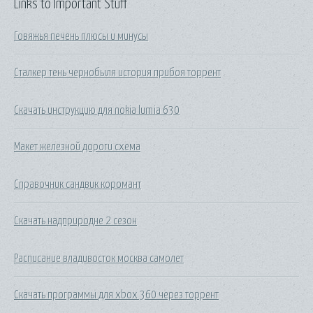
Links to Important Stuff
Говяжья печень плюсы и минусы
Сталкер тень чернобыля история прибоя торрент
Скачать инструкцию для nokia lumia 630
Макет железной дороги схема
Справочник сандвик коромант
Скачать надприродне 2 сезон
Расписание владивосток москва самолет
Скачать программы для xbox 360 через торрент