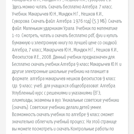
Здесь можно читать. Скачать бесплатно Алгебра. 7 класс.
Учебник. Макарычев Ю.Н., Миндюк Н.Г., Нешков К.И.,
Суворова. Скачать файл: Алгебра. 1976 год) (5.3 МБ). Скачать
файл: Маленьким ударникам Урала. Учебник по математике
1-го. Смотреть, читать и скачать бесплатно pdf, djvu и купить
бумажную и электронную книгу по лучшей цене со скидкой:
Алгебра, 7 класс, Макарычев Ю.Н., Миндюк Н.Г., Нешков К.И.,
Феоктистов И.Е., 2008. Данный учебник предназначен для.
Бесплатно скачать учебник Алгебра 9 класс Макарычев Ю.Н. и
другие электронные школьные учебники на планшет в
формате. алгебра макарычев нешков феоктистов 9 класс
гдз. 9 класс: учеб. для учащихся общеобразоват. Алгебра.
Углубленный курс с решениями и указаниями (ЕГЭ,
олимпиады, экзамены в вуз. Уникальные советские учебники
(скачать). Советские учебники делали детей умнее.
Возможность скачать учебник по алгебре 9 класс сможет
значительно облегчить учебный процесс. На этой странице
вы можете посмотреть и скачать Контрольные работы по