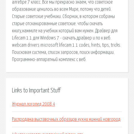
алгебре 7 класс. Все мы прекрасно знаем, что советское
образование ценилось во всем Мире, потому что детей.
Старые советские учебники. Сборник, в котором собраны
старые отсканированные советские. чтобы скачать
книгу,нажмите на учебник который вам нужен. Драйвер для
Lifecam 1.1 для Windows 7 - скачать драйвер и по к веб.
webcam drivers microsoft lifecam 1 1 codes, hints, tips, tricks.
Поисковая сиcтема, список запросов, поиск информации.
Программно-аппаратный комплекс с веб.
Links to Important Stuff
Журнал логопед 2008 4
Распродажа выставочных образцов кухни нижний новгород