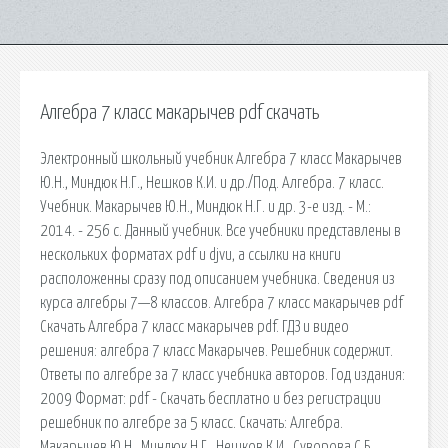
Алгебра 7 класс макарычев pdf скачать
Электронный школьный учебник Алгебра 7 класс Макарычев
Ю.Н., Миндюк Н.Г., Нешков К.И. и др./Под. Алгебра. 7 класс.
Учебник. Макарычев Ю.Н., Миндюк Н.Г. и др. 3-е изд. - М.:
2014. - 256 с. Данный учебник. Все учебники представлены в
нескольких форматах pdf и djvu, а ссылки на книги
расположенны сразу под описанием учебника. Сведения из
курса алгебры 7—8 классов. Алгебра 7 класс макарычев pdf
Скачать Алгебра 7 класс макарычев pdf. ГДЗ и видео
решения: алгебра 7 класс Макарычев. Решебник содержит.
Ответы по алгебре за 7 класс учебника авторов. Год издания:
2009 Формат: pdf - Скачать бесплатно и без регистрации
решебник по алгебре за 5 класс. Скачать: Алгебра.
Макарычев Ю.Н., Миндюк Н.Г., Нешков К.И., Суворова С.Б.