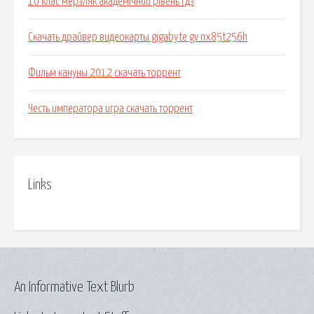
10 клас мерзляк академічний рівень гдз
Скачать драйвер видеокарты gigabyte gv nx85t256h
Фильм кануны 2012 скачать торрент
Честь императора игра скачать торрент
Links
An Informative Text Blurb