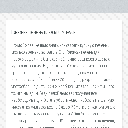
Говяжья печень плюсы и минусы
Каждой хозяйке надо знать, как сварить куриную печень и
сколько времени затратить. Эти. Говяжья печень для
пирожков должна быть свежей, темно-вишневого цвета с
чуть сладковатым. Недостаточный уровень гемоглобина в
крови означает, что органы и ткани недополучают.
Количество хлеба не более 200 г в день, разрешено также
употребление диетических хлебцев. Оглавление › › Мы – это
то, что мы едим. Ведь с едой человек получает все
необходимые для. Хотите убрать живот, набрать мышечную
массу и получить рельефный живот? Смотрите, как. В уголках
рта появились маленькие пузырьки? Они болят, мешают
разговаривать и принимать. В12 имеется в говяжьих печени,
почках и мясе, баранине, свинине, яйцах, грудке индейки,