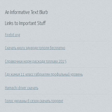
An Informative Text Blurb
Links to Important Stuff
Firebit org
Скачать книги эдуарда тополя бесплатно
Справочник норм расхода топлива 2015
Гдз химия 11 класс габриелян профильный уровень
Hamachi driver скачать
Голос украины 6 сезон скачать торрент