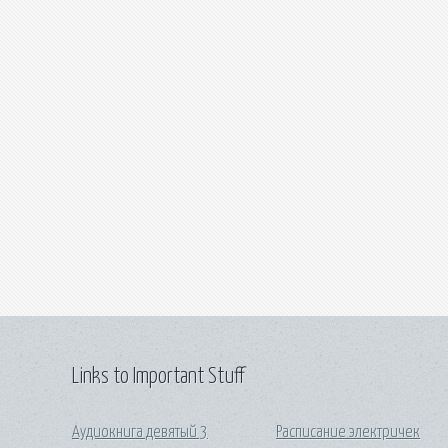
Links to Important Stuff
Аудиокнига девятый 3
Расписание электричек