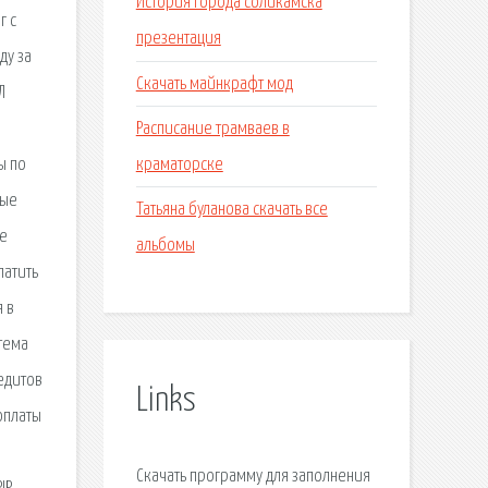
История города соликамска
г с
презентация
ду за
Скачать майнкрафт мод
Л
Расписание трамваев в
краматорске
ы по
мые
Татьяна буланова скачать все
ое
альбомы
латить
 в
тема
едитов
Links
оплаты
Скачать программу для заполнения