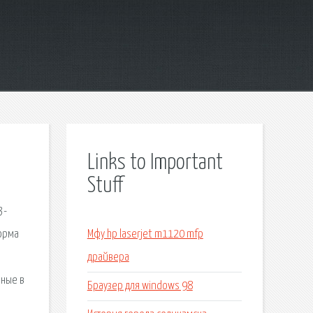
Links to Important
Stuff
3-
Форма
Мфу hp laserjet m1120 mfp
драйвера
рные в
Браузер для windows 98