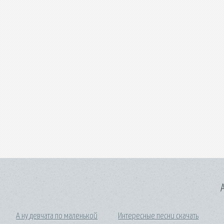
A
А ну девчата по маленькой
Интересные песни скачать