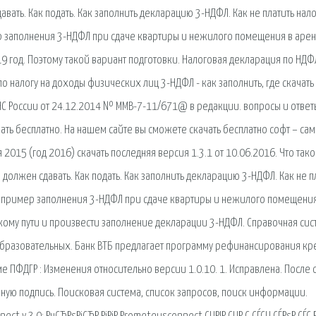
вать. Как подать. Как заполнить декларацию 3-НДФЛ. Как не платить нало
р заполнения 3-НДФЛ при сдаче квартиры и нежилого помещения в арен
19 год. Поэтому такой вариант подготовки. Налоговая декларация по НДФ
о налогу на доходы физических лиц 3-НДФЛ - как заполнить, где скачать
С России от 24.12.2014 № ММВ-7-11/671@ в редакции. вопросы и ответ
ачать бесплатно. На нашем сайте вы сможете скачать бесплатно софт – са
015 (год 2016) скачать последняя версия 1.3.1 от 10.06.2016. Что так
 должен сдавать. Как подать. Как заполнить декларацию 3-НДФЛ. Как не п
и пример заполнения 3-НДФЛ при сдаче квартиры и нежилого помещения
гкому пути и произвести заполнение декларации 3-НДФЛ. Справочная сис
образовательных. Банк ВТБ предлагает программу рефинансирования кр
е ПФДГР : Изменения относительно версии 1.0.10. 1. Исправлена. После 
ную подпись. Поисковая сиcтема, список запросов, поиск информации.