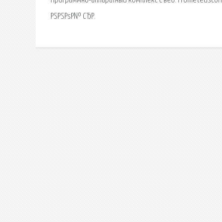
Программно-аппаратный комплекс с веб. Prometeusconnect
РЅРЅРѕР№ СЂР.