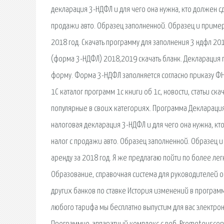
декларация 3-НДФЛ и для чего она нужна, кто должен сда
продажи авто. Образец заполненной. Образец и приме
2018 год. Скачать программу для заполнения 3 ндфл 20
(форма 3-НДФЛ) 2018,2019 скачать бланк. Декларация п
форму. Форма 3-НДФЛ заполняется согласно приказу ФН
1С каталог программ 1с книги об 1с, новости, статьи ск
популярные в своих категориях. Программа Декларация 2
налоговая декларация 3-НДФЛ и для чего она нужна, кто
налог с продажи авто. Образец заполненной. Образец 
аренду за 2018 год. Я же предлагаю пойти по более ле
Образование, справочная система для руководителей 
других банков по ставке История изменений в программ
любого тарифа мы бесплатно выпустим для вас электрон