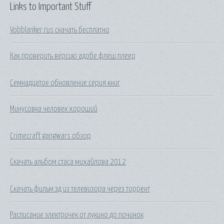
Links to Important Stuff
Vobblanker rus скачать бесплатно
Как проверить версию адобе флеш плеер
Семнадцатое обновление серия книг
Минусовка человек хороший
Crimecraft gangwars обзор
Скачать альбом стаса михайлова 2012
Скачать фильм эд из телевизора через торрент
Расписание электричек от лукино до починок