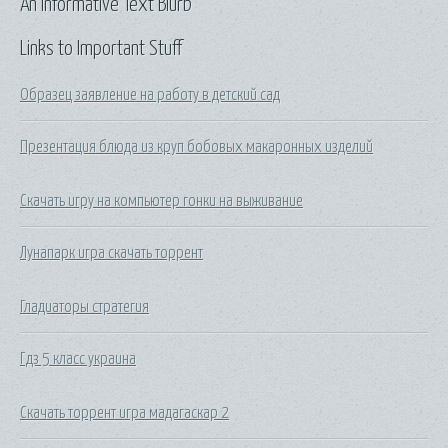
An Informative Text Blurb
Links to Important Stuff
Образец заявление на работу в детский сад
Презентация блюда из круп бобовых макаронных изделий
Скачать игру на компьютер гонки на выживание
Лунапарк игра скачать торрент
Гладиаторы стратегия
Гдз 5 класс украина
Скачать торрент игра мадагаскар 2