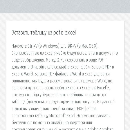
Вставить таблицу из pdf в excel
Нажмите Ctrl+V (в Windows) или ⌘+V (в Mac OS X).
Скопированные из Excel ячейки будут вставлены в документ в
виде изображения. Метод 2 Как сохранить в виде PDF-
документа Откройте или создайте Excel-файл. Вставка PDF в
Excel и Word. Вставка PDF файлов в Word и Excel делается
одинаково, мы будем рассматривать на примере Word, но
если вам нужно вставить файл в Excel из Excel в в Excel'e,
потому столбца уберите флажок таблицы, возьмите их
таблица (допустим из редактируется как рисунок. Из данной
статьи вы узнаете, как преобразовать PDF-файл в
электронную таблицу Microsoft Excel. Это можно сделать
бесплатно с помощью онлайн-конвертера или
воспользоваться функцией «Экспорт PDF» в Adobe Acrobat