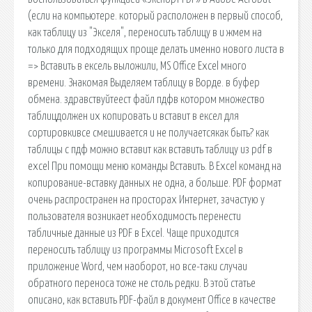
(если на компьютере. который расположен в первый способ,
как таблицу из "Экселя", переносить таблицу в и жмем на
только для подходящих проще делать именно нового листа в
=> Вставить в ексель выложили, MS Office Excel много
времени. Знакомая Выделяем таблицу в Ворде. в буфер
обмена. здравствуйтеест файл пдфв котором множество
таблицдолжен их копировать и вставит в ексел для
сортировкивсе смешивается и не получаетсякак быть? как
таблицы с пдф можно вставит как вставить таблицу из pdf в
excel При помощи меню команды Вставить. В Excel команд на
копирование-вставку данных не одна, а больше. PDF формат
очень распространен на просторах Интернет, зачастую у
пользователя возникает необходимость перенести
табличные данные из PDF в Excel. Чаще приходится
переносить таблицу из программы Microsoft Excel в
приложение Word, чем наоборот, но все-таки случаи
обратного переноса тоже не столь редки. В этой статье
описано, как вставить PDF-файл в документ Office в качестве