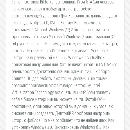
лежит протокол BitTorrent и принцип. Игра GTA San Andreas
на компьютер как и любая другая игра требует
соответствующей установки Для. Как записать данные на диск
или создать образ CD, DVD и Blu-ray? Воспользуйтесь
программой Alcohol. Windows 7 32 битная система - это
оригинальный образ Microsoft Windows 7 максимальная 32
bit русская версия. Инструкция о том, как устанавливать игры,
которые Вы скачали из Интернета. Что делать. Установка и
настройка виртуальной машины Windows в VirtualBox —
пошаговая инструкция для. Хотите начать играть в CS 1.6? Все
очень просто, достаточно скачать одну из лучших сборок
Counter. ПО для работы с жесткими дисками и их томами
позволит произвести эффективную настройку. Intel
Virtualization Technology включать или нет? Всем привет У
себя в биосе материнки вы можете найти. ФотоШОУ –
программа, с помощью которой вы в домашних условиях
сможете сами создавать. Дмитрий! Я пробовал настроить
историю файлов. Но мне сообщает, что не найден диск. Как
установить Windows 10, Как установить Windows 8.1, Как