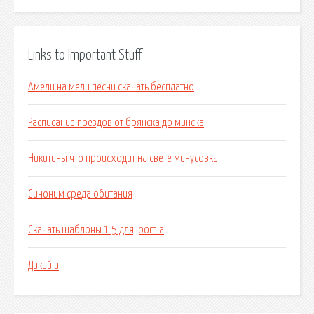
Links to Important Stuff
Амели на мели песни скачать бесплатно
Расписание поездов от брянска до минска
Никитины что происходит на свете минусовка
Синоним среда обитания
Скачать шаблоны 1 5 для joomla
Дикий и