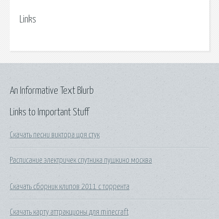
Links
An Informative Text Blurb
Links to Important Stuff
Скачать песни виктора цоя стук
Расписание электричек спутника пушкино москва
Скачать сборник клипов 2011 с торрента
Скачать карту аттракционы для minecraft