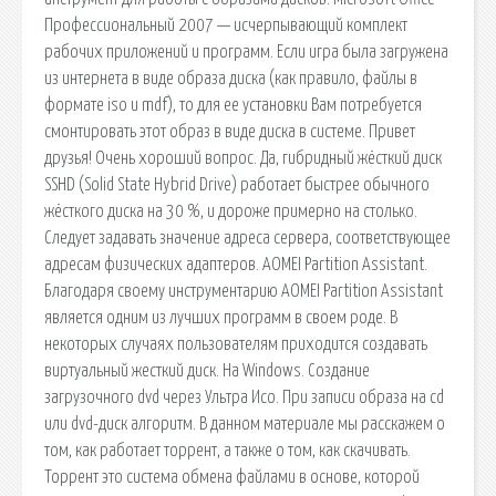
Профессиональный 2007 — исчерпывающий комплект
рабочих приложений и программ. Если игра была загружена
из интернета в виде образа диска (как правило, файлы в
формате iso и mdf), то для ее установки Вам потребуется
смонтировать этот образ в виде диска в системе. Привет
друзья! Очень хороший вопрос. Да, гибридный жёсткий диск
SSHD (Solid State Hybrid Drive) работает быстрее обычного
жёсткого диска на 30 %, и дороже примерно на столько.
Следует задавать значение адреса сервера, соответствующее
адресам физических адаптеров. AOMEI Partition Assistant.
Благодаря своему инструментарию AOMEI Partition Assistant
является одним из лучших программ в своем роде. В
некоторых случаях пользователям приходится создавать
виртуальный жесткий диск. На Windows. Создание
загрузочного dvd через Ультра Исо. При записи образа на cd
или dvd-диск алгоритм. В данном материале мы расскажем о
том, как работает торрент, а также о том, как скачивать.
Торрент это система обмена файлами в основе, которой