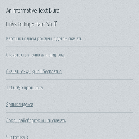
An Informative Text Blurb
Links to Important Stuff
Картинки с днем рождения детям скачать
Скачать игру тачки для андроид
Скачать d3x9 30 dll бесплатно
Ts1005b прошивка
Ярлык яндекса
Лорен вайсбергер книги скачать
Чит готика 3