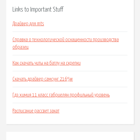
Links to Important Stuff
Драйвер для mts
Справка о технологической оснащенности производства
образец
Как скачать читы на батлу на скрепки
Скачать драйвер самсунг 2165w
Гдз химия 11 класс габриелян профильный уровень
Расписание рассвет закат