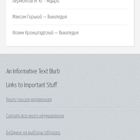
Лермонтов М. Ю. - Мцыри.
Максим Горький — Википедия.
Иоанн Кронштадтский — Википедия.
An Informative Text Blurb
Links to Important Stuff
Книги таисия недзвецкая
Скачать все книги неумывакина
Бейджик на выборы образец