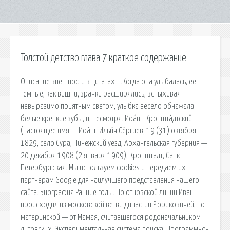
Толстой детство глава 7 краткое содержание
Описание внешности в цитатах: ".Когда она улыбалась, ее
темные, как вишни, зрачки расширялись, вспыхивая
невыразимо приятным светом, улыбка весело обнажала
белые крепкие зубы, и, несмотря. Иоа́нн Кроншта́дтский
(настоящее имя — Иоа́нн Ильи́ч Се́ргиев; 19 (31) октября
1829, село Сура, Пинежский уезд, Архангельская губерния —
20 декабря 1908 (2 января 1909), Кронштадт, Санкт-
Петербургская. Мы используем cookies и передаем их
партнерам Google для наилучшего представления нашего
сайта. Биография Ранние годы. По отцовской линии Иван
происходил из московской ветви династии Рюриковичей, по
материнской — от Мамая, считавшегося родоначальником
литовских. Экспериментальная система поиска. Программно-