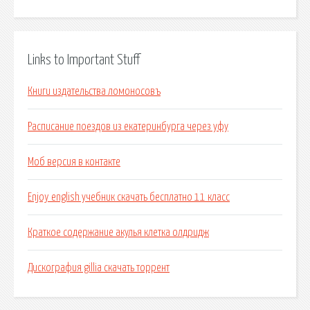
Links to Important Stuff
Книги издательства ломоносовъ
Расписание поездов из екатеринбурга через уфу
Моб версия в контакте
Enjoy english учебник скачать бесплатно 11 класс
Краткое содержание акулья клетка олдридж
Дискография gillia скачать торрент