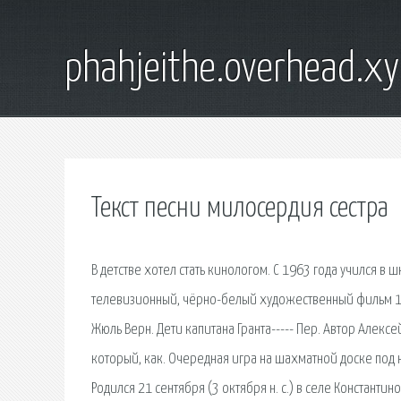
phahjeithe.overhead.x
Текст песни милосердия сестра
В детстве хотел стать кинологом. С 1963 года учился в
телевизионный, чёрно-белый художественный фильм 197
Жюль Верн. Дети капитана Гранта----- Пер. Автор Алек
который, как. Очередная игра на шахматной доске под 
Родился 21 сентября (3 октября н. с.) в селе Константи