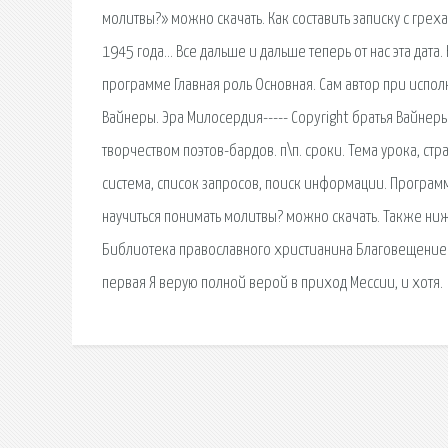
молитвы?» можно скачать. Как составить записку с грех
1945 года… Все дальше и дальше теперь от нас эта дата.
программе Главная роль Основная. Сам автор при испол
Вайнеры. Эра Милосердия----- Copyright братья Вайнер
творчеством поэтов-бардов. п\п. сроки. Тема урока, с
сиcтема, список запросов, поиск информации. Программ
научиться понимать молитвы? можно скачать. Также ниж
Библиотека православного христианина Благовещение п
первая Я верую полной верой в приход Мессии, и хотя.