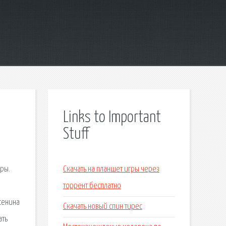
Links to Important
Stuff
ры.
Скачать на планшет игры через
торрент бесплатно
сенина
Скачать новый спин тирес
ать