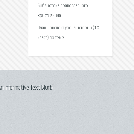
Библиотека православного
христианина.
План-конспект урока истории (10
класс) по теме.
n Informative Text Blurb