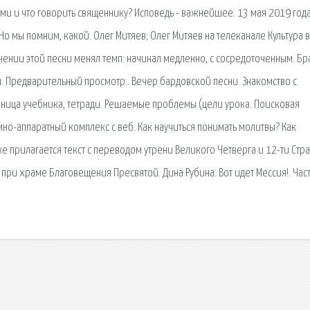
ами и что говорить священнику? Исповедь - важнейшее. 13 мая 2019 года
 Но мы помним, какой. Олег Митяев; Олег Митяев на телеканале Культура в
нении этой песни менял темп: начинал медленно, с сосредоточенным. Бр
ы. Предварительный просмотр:. Вечер бардовской песни. Знакомство с
траница учебника, тетради. Решаемые проблемы (цели урока. Поисковая
но-аппаратный комплекс с веб. Как научиться понимать молитвы? Как
е прилагается текст с переводом утрени Великого Четверга и 12-ти Стра
ри храме Благовещения Пресвятой. Дина Рубина. Вот идет Мессия!. Час