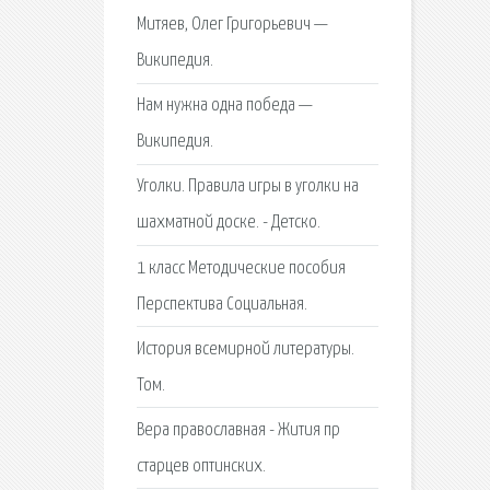
Митяев, Олег Григорьевич —
Википедия.
Нам нужна одна победа —
Википедия.
Уголки. Правила игры в уголки на
шахматной доске. - Детско.
1 класс Методические пособия
Перспектива Социальная.
История всемирной литературы.
Том.
Вера православная - Жития пр
старцев оптинских.