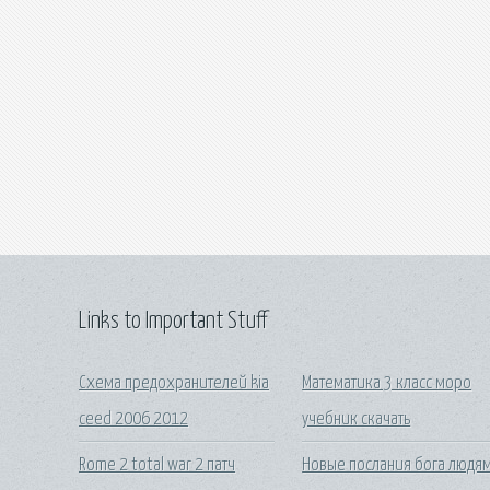
Links to Important Stuff
Схема предохранителей kia
Математика 3 класс моро
ceed 2006 2012
учебник скачать
Rome 2 total war 2 патч
Новые послания бога людя