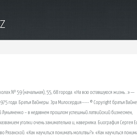
yz
 школах № 59 (начальная), 55, 68 города. «На всю оставшуюся жизнь…» —
5 года. Братья Вайнеры. Эра Милосердия----- © Copyright братья Вайне
сей Лукьяненко – в недавнем прошлом успешный латвийский бизнесмен,
названием уголки очень занимательна и, наверняка. Биография Сергея Е
ново Рязанской. «Как научиться понимать молитвы?». «Как научиться поним