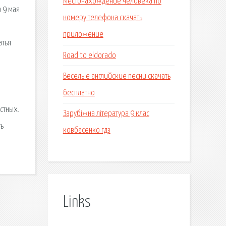
Местонахождение человека по
 9 мая
номеру телефона скачать
приложение
атья
Road to eldorado
Веселые английские песни скачать
бесплатно
стных.
Зарубіжна література 9 клас
ть
ковбасенко гдз
Links