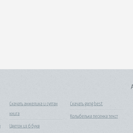
A
Скачать анжелика и султан
Скачать gang best
книга
Колыбелька песенка текст
м
Цветок из 6 букв