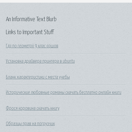
An Informative Text Blurb
Links to Important Stuff
Гдз по геометрії 9 клас єршов
Установка драйвера принтера в ubuntu
Бланк характеристики с места учебы
Исторические любовные романы скачать бесплатно онлайн книги
Фрося коровина скачать книгу
Образцы прав на погрузчик