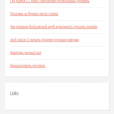
Гдз химия 11 класс габриелян профильный уровень
Оригами из бумаги пегас схема
Чак паланик бойцовский клуб аудиокнига слушать онлайн
Just cause 2 скачать торрент русская озвучка
Аккорды черный кот
Инициировать договор
Links