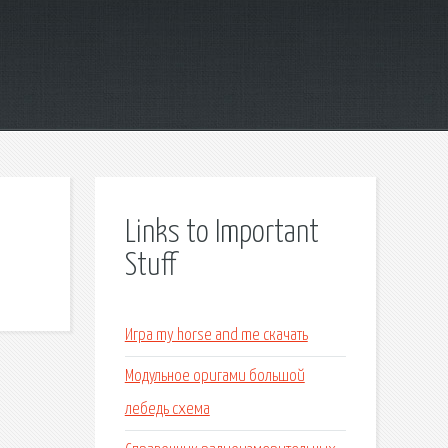
Links to Important
Stuff
Игра my horse and me скачать
Модульное оригами большой
лебедь схема