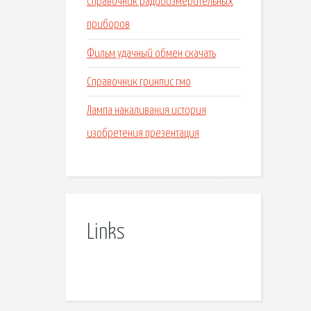
Справочник радиоизмерительных
приборов
Фильм удачный обмен скачать
Справочник гринпис гмо
Лампа накаливания история
изобретения презентация
Links