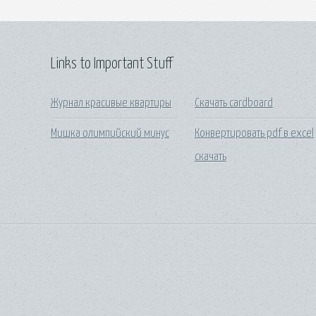
Links to Important Stuff
Журнал красивые квартиры
Скачать cardboard
Мишка олимпийский минус
Конвертировать pdf в excel
скачать