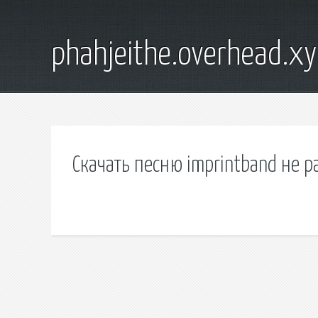
phahjeithe.overhead.x
Скачать песню imprintband не 