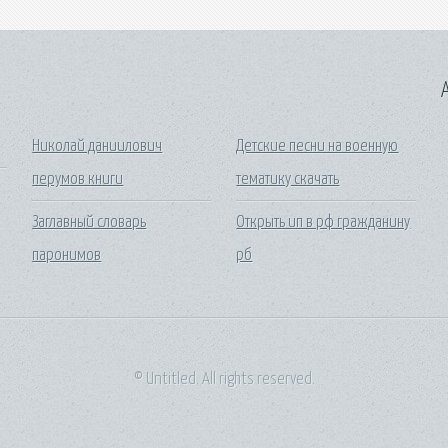
A
Николай даниилович
Детские песни на военную
перумов книги
тематику скачать
Заглавный словарь
Открыть ип в рф гражданину
паронимов
рб
© Untitled. All rights reserved.