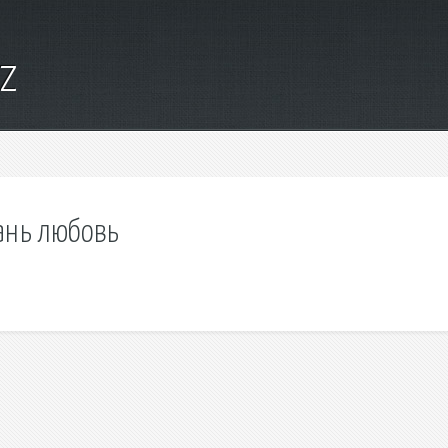
yz
рань любовь