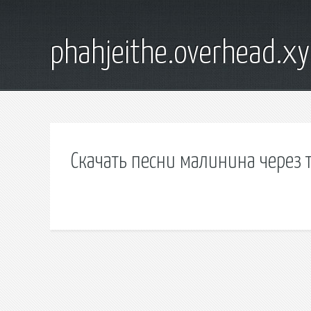
phahjeithe.overhead.x
Скачать песни малинина через 