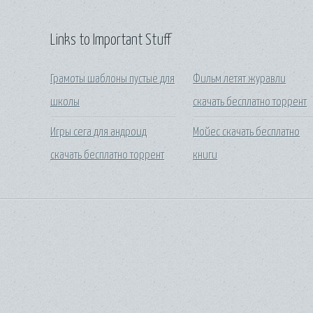
Links to Important Stuff
Грамоты шаблоны пустые для
Фильм летят журавли
школы
скачать бесплатно торрент
Игры сега для андроид
Мойес скачать бесплатно
скачать бесплатно торрент
книги