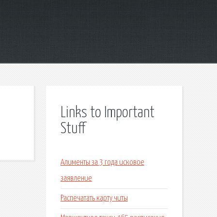
Links to Important
Stuff
Алименты за 3 года исковое
заявление
Распечатать карту читы