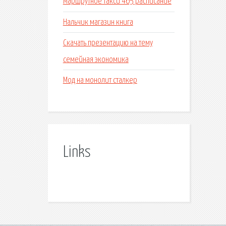
Маршрутное такси 465 расписание
Нальчик магазин книга
Скачать презентацию на тему
семейная экономика
Мод на монолит сталкер
Links