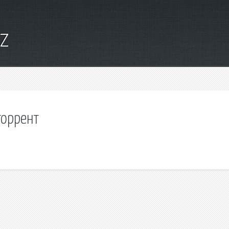
yz
торрент