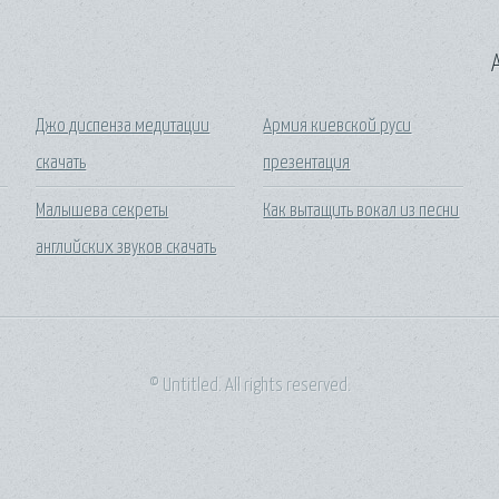
A
Джо диспенза медитации
Армия киевской руси
скачать
презентация
Малышева секреты
Как вытащить вокал из песни
английских звуков скачать
© Untitled. All rights reserved.