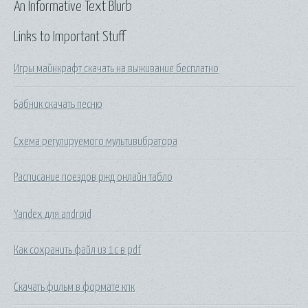
An Informative Text Blurb
Links to Important Stuff
Игры майнкрафт скачать на выживание бесплатно
Бабник скачать песню
Схема регулируемого мультивибратора
Расписание поездов ржд онлайн табло
Yandex для android
Как сохранить файл из 1с в pdf
Скачать фильм в формате кпк