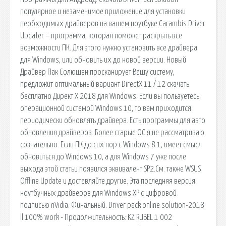
популярное и незаменимое приложение для установки
необходимых драйверов на вашем ноутбуке Carambis Driver
Updater – программа, которая поможет раскрыть все
возможности ПК. Для этого нужно установить все драйвера
для Windows, или обновить их до новой версии. Новый
Драйвер Пак Солюшен просканирует Вашу систему,
предложит оптимальный вариант DirectX 11 / 12 скачать
бесплатно Директ Х 2018 для Windows. Если вы пользуетесь
операционной системой Windows 10, то вам приходится
периодически обновлять драйвера. Есть программы для авто
обновления драйверов. Более старые ОС я не рассматриваю
сознательно. Если ПК до сих пор с Windows 8.1, имеет смысл
обновиться до Windows 10, а для Windows 7 уже после
выхода этой статьи появился эквивалент SP2.См. также WSUS
Offline Update и доставляйте другие. Эта последняя версия
ноутбучных драйверов для Windows XP с цифровой
подписью nVidia. Финальный. Driver pack online solution-2018
ll 100% work - Продолжительность: KZ RUBEL 1 002