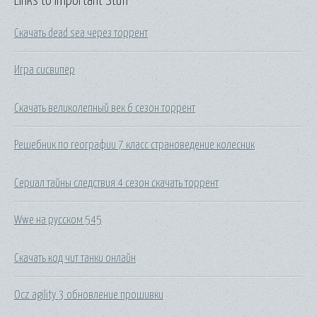
Links to Important Stuff
Скачать dead sea через торрент
Игра сисвипер
Скачать великолепный век 6 сезон торрент
Решебник по географии 7 класс страноведение колесник
Сериал тайны следствия 4 сезон скачать торрент
Wwe на русском 545
Скачать код чит танки онлайн
Ocz agility 3 обновление прошивки