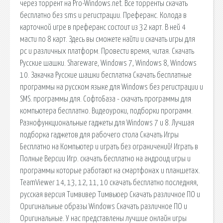
через торрент на Pro-Windows.net. Все торренты скачать
бесплатно без sms и регистрации. Преферанс. Колода в
карточной игре в преферанс состоит из 32 карт. В ней 4
масти по 8 карт. Здесь вы сможете найти и скачать игры для
pc и различных платформ. Провести время, читая. Скачать
Русские шашки. Shareware, Windows 7, Windows 8, Windows
10. Закачка Русские шашки бесплатна Скачать бесплатные
программы на русском языке для Windows без регистрации и
SMS. программы для. СофтоБаза - скачать программы для
компьютера бесплатно. Видеоуроки, подборки программ.
Разнофункциональные гаджеты для Windows 7 и 8. Лучшая
подборка гаджетов для рабочего стола Скачать Игры
Бесплатно на Компьютер и играть без ограничений! Играть в
Полные Версии Игр. cкачать бесплатно на андроид игры и
программы которые работают на смартфонах и планшетах.
TeamViewer 14, 13, 12, 11, 10 скачать бесплатно последняя,
русская версия Тимвивер Тимвьюер Скачать различное ПО и
Оригинальные образы Windows Скачать различное ПО и
Оригинальные. У нас представлены лучшие онлайн игры