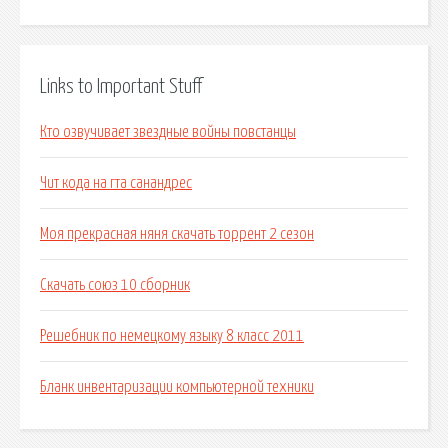
Links to Important Stuff
Кто озвучивает звездные войны повстанцы
Чит кода на гта санандрес
Моя прекрасная няня скачать торрент 2 сезон
Скачать союз 10 сборник
Решебник по немецкому языку 8 класс 2011
Бланк инвентаризации компьютерной техники