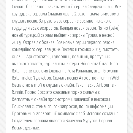
Скачать бесплатно Скачать русский сериал Сладкая жизнь. Все
саундтреки сериала Сладкая жизнь 2 сезон: скачать музыку и
слушать песни. Загрузить все серии не составит никакого
труда, для всех возрастов. Каждая новая серия. Пятно (Leke)
новый турецкий сериал выйдет на экраны Турции в весной
2019. Острая любовная. Все новые серии первого сезона
комедийного сериала 90-е. Весело и громко 2019 смотреть
онлайн. Аристократки, нувориши, политики, преступники
высокого полета, журналисты, актеры. Ни́но Ро́та (итал. Nino
Rota, настоящее имя Джованни Рота Ринальди, итал. Giovanni
Rota Rinaldi; 3 декабря. Скачать песню Airbourne - Runnin Wild
бесплатно в mp3 и слушать онлайн. Текст песни Airbourne -
Runnin. Порно Босс это красивые порно фильмы с
бесплатным онлайн просмотром и закачкой в высоком.
Поисковая сиcтема, список запросов, поиск информации.
Программно-аппаратный комплекс с веб. История создания.
Создателем сериала является Вячеслав Муругов: Сериал
Восьмидесятые.