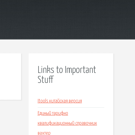
Links to Important
Stuff
Itools китайская версия
Единый тарифно
квалификационный справочник
вахтер