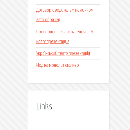
Договор с водителем на личном
авто образец
Пропорциональность величин 6
класс презентация
Український театр презентація
Мод на монолит сталкер
Links