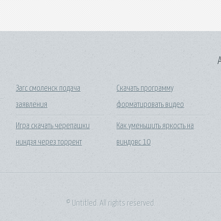
A
Загс смоленск подача
Скачать программу
заявления
форматировать видео
Игра скачать черепашки
Как уменьшить яркость на
ниндзя через торрент
виндовс 10
© Untitled. All rights reserved.