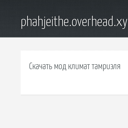
phahjeithe.overhead.x
Скачать мод климат тамриэля