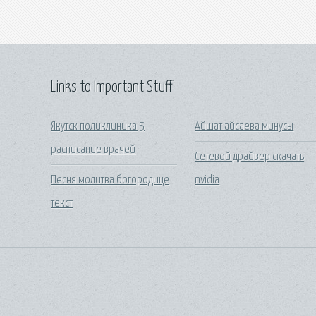
Links to Important Stuff
Якутск поликлиника 5
Айшат айсаева минусы
расписание врачей
Сетевой драйвер скачать
Песня молитва богородице
nvidia
текст