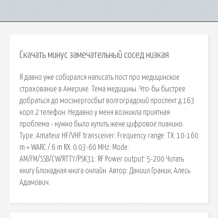
Скачать минус замечательный сосед низкая
Я давно уже собирался написать пост про медицинское
страхование в Америке. Тема медицины. Что-бы быстрее
добраться до мосэнергосбыт волгоградский проспект д 163
корп 2 телефон. Недавно у меня возникла приятная
проблема - нужно было купить жене цифровое пианино.
Type: Amateur HF/VHF transceiver: Frequency range: TX: 10-160
m + WARC / 6 m RX: 0.03-60 MHz: Mode:
AM/FM/SSB/CW/RTTY/PSK31: RF Power output: 5-200 Читать
книгу Блокадная книга онлайн. Автор: Даниил Гранин, Алесь
Адамович.