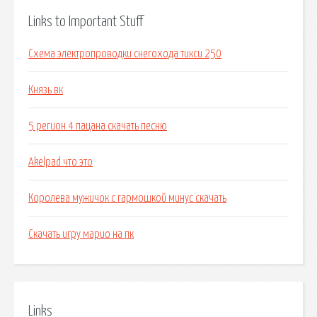
Links to Important Stuff
Схема электропроводки снегохода тикси 250
Князь вк
5 регион 4 пацана скачать песню
Akelpad что это
Королева мужичок с гармошкой минус скачать
Скачать игру марио на пк
Links