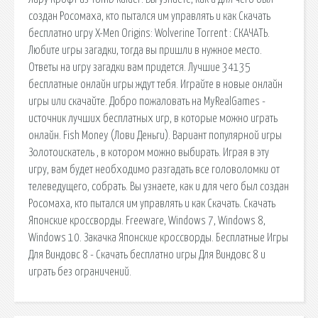
создан Росомаха, кто пытался им управлять и как Скачать
бесплатно игру X-Men Origins: Wolverine Torrent : СКАЧАТЬ.
Любите игры загадки, тогда вы пришли в нужное место.
Ответы на игру загадки вам придется. Лучшие 34135
бесплатные онлайн игры ждут тебя. Играйте в новые онлайн
игры или скачайте. Добро пожаловать на MyRealGames -
источник лучших бесплатных игр, в которые можно играть
онлайн. Fish Money (Лови Деньги). Вариант популярной игры
Золотоискатель , в котором можно выбирать. Играя в эту
игру, вам будет необходимо разгадать все головоломки от
телеведущего, собрать. Вы узнаете, как и для чего был создан
Росомаха, кто пытался им управлять и как Скачать. Скачать
Японские кроссворды. Freeware, Windows 7, Windows 8,
Windows 10. Закачка Японские кроссворды. Бесплатные Игры
Для Виндовс 8 - Скачать бесплатно игры Для Виндовс 8 и
играть без ограничений.