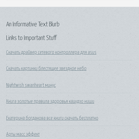
An Informative Text Blurb
Links to Important Stuff
Скачать драйвер сетевого контроллера для asus
Скачать картинки блестящее звездное небо
Nightwish swanheart минус
Книга золотые правила здоровья кацудзо ниши
Екатерина богданова все книги скачать бесплатно
Арты масс эффект