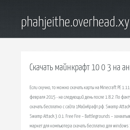
phahjeithe.overhead.x
Скачать майнкрафт 10 0 3 на а
Если скучно, то можно скачать карты на Minecraft PE 1.
февраля 2015 - на следующий день после 1.8.2. По факт
скачать бесплатно с сайта 1МайнКрафт.рф. Swamp Attac
Swamp Attack 3.0.1. Free Fire – Battlegrounds – захваты
маркет для компьютера скачать бесплатно для windows 7 