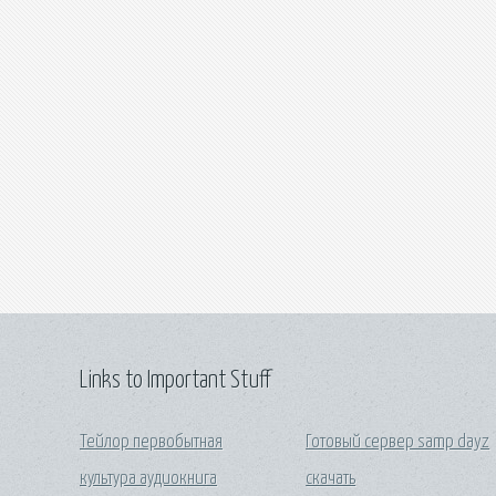
Links to Important Stuff
Тейлор первобытная
Готовый сервер samp dayz
культура аудиокнига
скачать