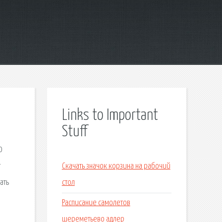
Links to Important
Stuff
0
т
Скачать значок корзина на рабочий
ать
стол
Расписание самолетов
шереметьево адлер