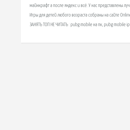
майнкрафт а после яндекс и всё. У нас представлены л
Игры для детей любого возраста собраны на сайте Onli
ЗАНЯТЬ ТОП НЕ ЧИТАТЬ : pubg mobile на пк, pubg mobile i