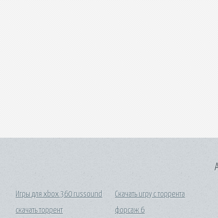
A
Игры для xbox 360 russound
Скачать игру с торрента
скачать торрент
форсаж 6