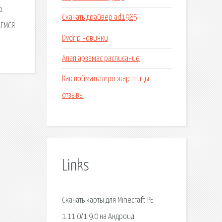
ю.
Скачать драйвер ad1985
АЕМСЯ
Dvdrip новинки
Апап арзамас расписание
Как поймать перо жар птицы
отзывы
Links
Скачать карты для Minecraft PE
1.11.0/1.9.0 на Андроид.