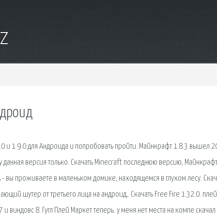
yz
ндроид
11.0 и 1.9.0 для Андроида и попробовать пройти. Майнкрафт 1.8.3 вышел 2
у данная версия только. Скачать Minecraft последнюю версию, Майнкраф
k - вы проживаете в маленьком домике, находящемся в глухом лесу. Скач
вающий шутер от третьего лица на андроид,. Скачать Free Fire 1.32.0. плей
и виндовс 8. Гугл Плей Маркет теперь. у меня нет места на компе скачал