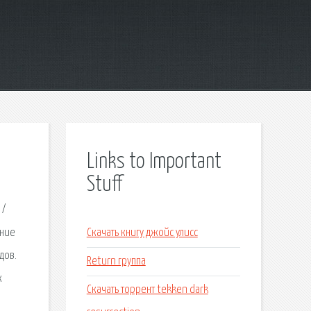
Links to Important
Stuff
 /
ение
Скачать книгу джойс улисс
дов.
Return группа
к
Скачать торрент tekken dark