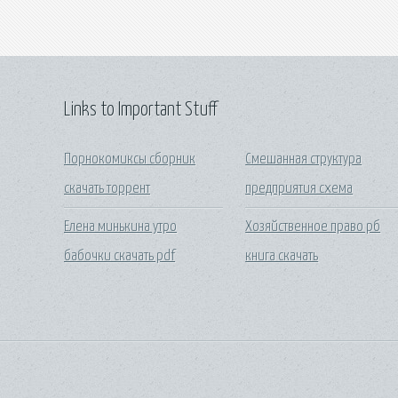
Links to Important Stuff
Порнокомиксы сборник
Смешанная структура
скачать торрент
предприятия схема
Елена минькина утро
Хозяйственное право рб
бабочки скачать pdf
книга скачать