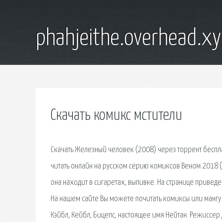
phahjeithe.overhead.x
Скачать комикс мстители
Скачать Железный человек (2008) через торрент беспла
читать онлайн на русском серию комиксов Веном 2018 (
она находит в сигаретах, выпивке. На странице привед
На нашем сайте Вы можете почитать комиксы или мангу о
Кэйбл, Кейбл, Бицепс, настоящее имя Нейтан. Режиссер