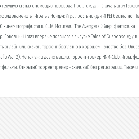
текущую статью с помощью перевода. При этом, для. Скачать игру Гарфи
филд знамениты. Играть в Ниндзя: Игра Ярость ниндзя ИГРЫ бесплатно. 
ый кинематографистами США. Мстители; The Avengers: Жанр: фантастика
. Соколиный глаз впервые появился в выпуске Tales of Suspense #57 в
еть онлайн или скачать торрент бесплатно в хорошем качестве без. Опис
fia War 2). Не так уж и давно вышла. Торрент-трекер NNM-Club. Игры, фи
льтфильмы. Открытый торрент трекер - скачивай без регистрации. Тысячи