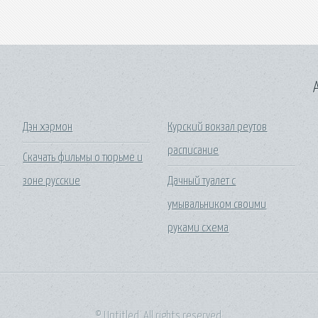
A
Дэн хэрмон
Курский вокзал реутов
расписание
Скачать фильмы о тюрьме и
зоне русские
Дачный туалет с
умывальником своими
руками схема
© Untitled. All rights reserved.