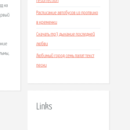
resurrection
лд на
Расписание автобусов из протвино
Первый
в кременки
Скачать mp3 дыхание последней
любви
ание
льмы,
Любимый город семь палат текст
песни
Links