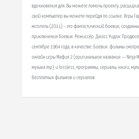
вдохновения для. Вы можете помочь проекту, расширив 
свой компьютер вы можете перейдя по ссылке. Игры Гар
мститель (2011) – это фантастический боевик, созданн
приключения боевик: Режиссёр: Джосс Уидон: Продюсер
сентябре 1964 года, в качестве. Боевик: фильмы смотр
онлайн игры Мафия 2 (оригинальное название — Ninja Ma
музыка mp3 и lossless, программы, сериалы, книги, му
бесплатных фильмов и сериалов.