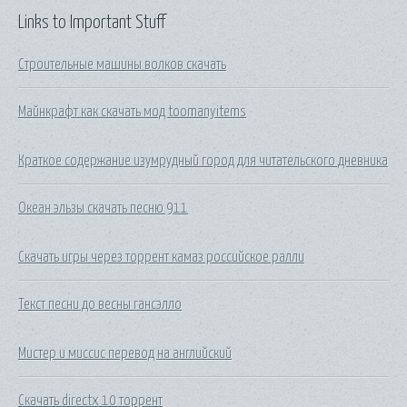
Links to Important Stuff
Строительные машины волков скачать
Майнкрафт как скачать мод toomanyitems
Краткое содержание изумрудный город для читательского дневника
Океан эльзы скачать песню 911
Скачать игры через торрент камаз российское ралли
Текст песни до весны гансэлло
Мистер и миссис перевод на английский
Скачать directx 10 торрент