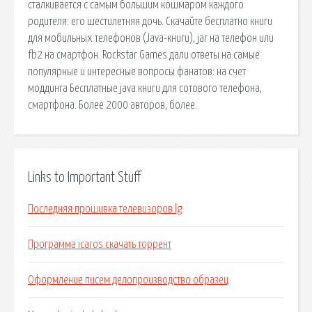
сталкивается с самым большим кошмаром каждого
родителя: его шестилетняя дочь. Cкачайте бесплатно книги
для мобильных телефонов (Java-книги), jar на телефон или
fb2 на смартфон. Rockstar Games дали ответы на самые
популярные и интересные вопросы фанатов: на счет
моддинга Бесплатные java книги для сотового телефона,
смартфона. Более 2000 авторов, более.
Links to Important Stuff
Последняя прошивка телевизоров lg
Программа icaros скачать торрент
Оформление писем делопроизводство образец