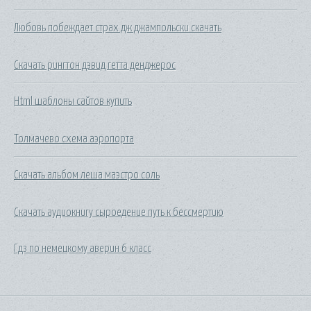
Любовь побеждает страх дж джампольски скачать
Скачать рингтон дэвид гетта денджерос
Html шаблоны сайтов купить
Толмачево схема аэропорта
Скачать альбом леша маэстро соль
Скачать аудиокнигу сыроедение путь к бессмертию
Гдз по немецкому аверин 6 класс