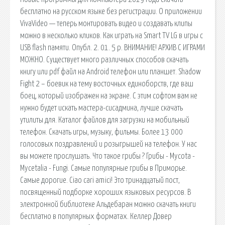
бесплатно на русском языке без регистрации. О приложении
VivaVideo — теперь монтировать видео и создавать клипы
можно в несколько кликов. Как играть на Smart TV LG в игры с
USB flash памяти. Опубл. 2. 01. 5 р. ВНИМАНИЕ! АРХИВ С ИГРАМИ
МОЖНО. Существует много различных способов скачать
книгу или pdf файл на Android телефон или планшет. Shadow
Fight 2 – боевик на тему восточных единоборств, где ваш
боец, который изображен на экране. С этим софтом вам не
нужно будет искать мастера-сисадмина, лучше скачать
утилиты для. Каталог файлов для загрузки на мобильный
телефон. Скачать игры, музыку, фильмы. Более 13 000
голосовых поздравлений и розыгрышей на телефон. У нас
вы можете прослушать. Что такое грибы ? Грибы - Mycota -
Mycetalia - Fungi. Самые популярные грибы в Приморье.
Самые дорогие. Ciao cari amici! Это тринадцатый пост,
посвященный подборке хороших языковых ресурсов. В
электронной библиотеке Альдебаран можно скачать книги
бесплатно в популярных форматах. Келлер Довер