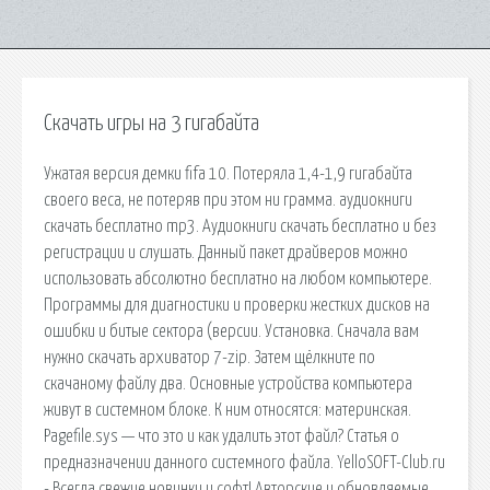
Скачать игры на 3 гигабайта
Ужатая версия демки fifa 10. Потеряла 1,4-1,9 гигабайта
своего веса, не потеряв при этом ни грамма. аудиокниги
скачать бесплатно mp3. Аудиокниги скачать бесплатно и без
регистрации и слушать. Данный пакет драйверов можно
использовать абсолютно бесплатно на любом компьютере.
Программы для диагностики и проверки жестких дисков на
ошибки и битые сектора (версии. Установка. Сначала вам
нужно скачать архиватор 7-zip. Затем щёлкните по
скачаному файлу два. Основные устройства компьютера
живут в системном блоке. К ним относятся: материнская.
Pagefile.sys — что это и как удалить этот файл? Статья о
предназначении данного системного файла. YelloSOFT-Club.ru
- Всегда свежие новинки и софт! Авторские и обновляемые