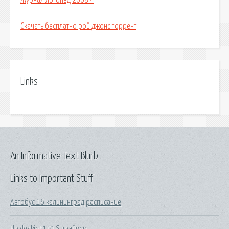
Журнал логопед 2008 4
Скачать бесплатно рой джонс торрент
Links
An Informative Text Blurb
Links to Important Stuff
Автобус 16 калининград расписание
Hp deskjet 1516 драйвер