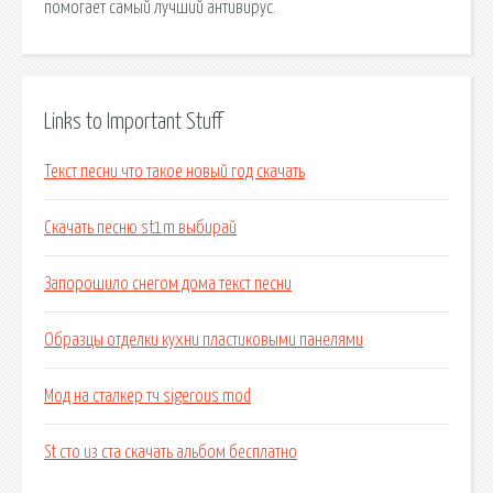
помогает самый лучший антивирус.
Links to Important Stuff
Текст песни что такое новый год скачать
Скачать песню st1m выбирай
Запорошило снегом дома текст песни
Образцы отделки кухни пластиковыми панелями
Мод на сталкер тч sigerous mod
St сто из ста скачать альбом бесплатно