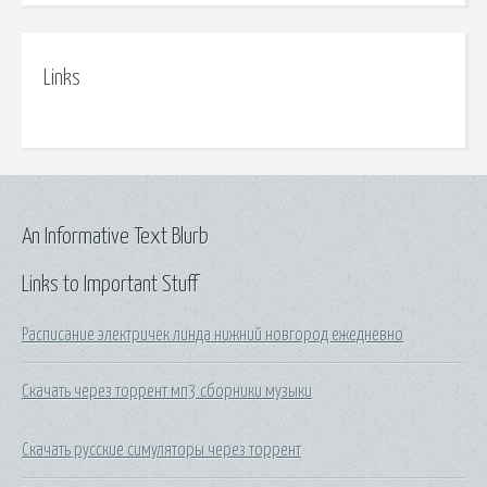
Links
An Informative Text Blurb
Links to Important Stuff
Расписание электричек линда нижний новгород ежедневно
Скачать через торрент мп3 сборники музыки
Скачать русские симуляторы через торрент