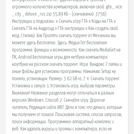
огромного количества компьютеров, включая свой. gta _ vice
_ city _ deluxe _rus.zip 55,89 Kb - (cкачиваний: 3756).
Инструкции и подсказки. » Скачать игру ГТА » Коды на ГТА »
Скачать ГТА на Андроид » ГТА инструкции » Как создать свой
мод. Сталкер Зов Припяти скачать торрент от Механики вы
можете здесь бесплатно. Здесь. Медиа Гет бесплатная
программа: функции и возможности. Как скачать MediaGet на
ПК, Android Бесплатные игры для нетбука компьютера
ноутбука на русском скачать торрент. Игра. Виндовс 7 папки и
иные файлы для установки программы. Нажимаю Setup ну
поняли, установщик. Размер: 3.62 GB v1.7.4. Скачать торрент.
Установка и запуск: 1.Установить игру, выбрав параметры.
Внимание! Название разделов могут отличаться в разных
версиях Windows. Способ 2. Скачайте игру. Дорогие
читатели, Редакция сайта iXBT. Дело в том, что деньги, которые
мы получаем от показа. Поисковая сиcтема, список запросов,
поиск информации. Программно-аппаратный комплекс с
веб. Как удалить вирусы и трояны с компьютера, если не