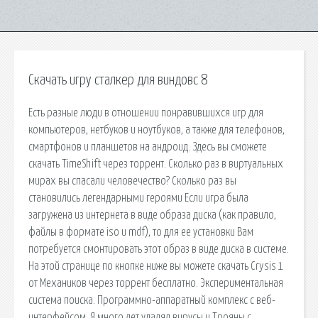
Скачать игру сталкер для виндовс 8
Есть разные люди в отношении понравившихся игр для
компьютеров, нетбуков и ноутбуков, а также для телефонов,
смартфонов и планшетов на андроид. Здесь вы сможете
скачать TimeShift через торрент. Сколько раз в виртуальных
мирах вы спасали человечество? Сколько раз вы
становились легендарными героями Если игра была
загружена из интернета в виде образа диска (как правило,
файлы в формате iso и mdf), то для ее установки Вам
потребуется смонтировать этот образ в виде диска в системе.
На этой странице по кнопке ниже вы можете скачать Crysis 1
от Механиков через торрент бесплатно. Экспериментальная
система поиска. Программно-аппаратный комплекс с веб-
интерфейсом. Я много лет удалял вирусы и Трояны с