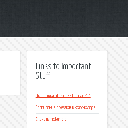
Links to Important
Stuff
Прошивка htc sensation xe 4 4
Расписание поездов в краснодаре 1
Скачать melanie c