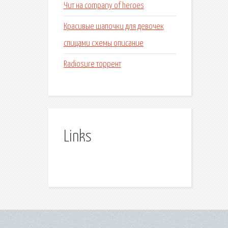
Чит на company of heroes
Красивые шапочки для девочек
спицами схемы описание
Radiosure торрент
Links