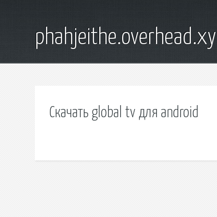
phahjeithe.overhead.x
Скачать global tv для android