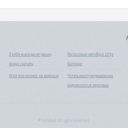
A
Я тебя никогда не увижу
Расписание автобуса 203а
минус скачать
балахна
Игра про космос на андроид
Читать книгу неумывакина
эндоэкология здоровья
© Untitled. All rights reserved.