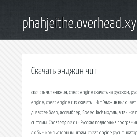
phahjeithe.overhead.x
Скачать энджин чит
скачать чит энджин, cheat engine скачать на русском, ру
engine, cheat engine rus скачать. · Чит Энджин включает
дизассемблер, ассемблер, SpeedHack модуль, а так же 
системы. Cheatengine.ru - Русская поддержка программы 
любым компьютерным играм. cheat engine русификатор, 