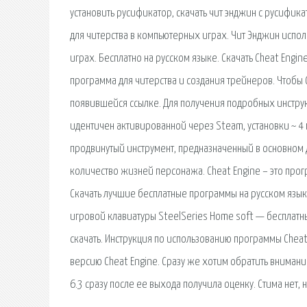
установить русификатор, скачать чит энджин с русификат
для читерства в компьютерных играх. Чит Энджин исполь
играх. Бесплатно на русском языке. Скачать Cheat Engin
программа для читерства и создания трейнеров. Чтобы 
появившейся ссылке. Для получения подробных инструкц
идентичен активированной через Steam, установки ~ 4 ми
продвинутый инструмент, предназначенный в основном 
количество жизней персонажа. Cheat Engine – это прог
Скачать лучшие бесплатные программы на русском языке
игровой клавиатуры SteelSeries Home soft — бесплатн
скачать. Инструкция по использованию программы Cheat
версию Cheat Engine. Сразу же хотим обратить внимание 
6.3 сразу после ее выхода получила оценку. Стима нет,