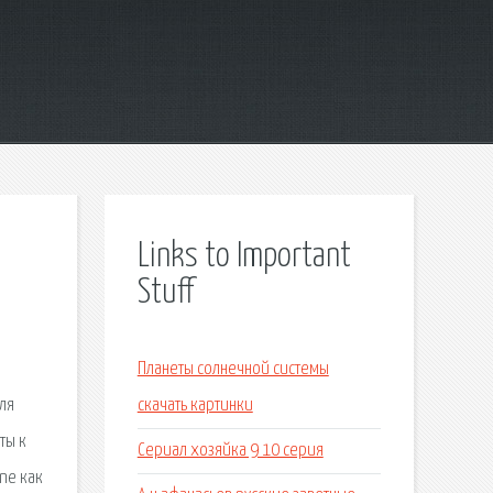
Links to Important
Stuff
Планеты солнечной системы
ля
скачать картинки
ты к
Сериал хозяйка 9 10 серия
ne как