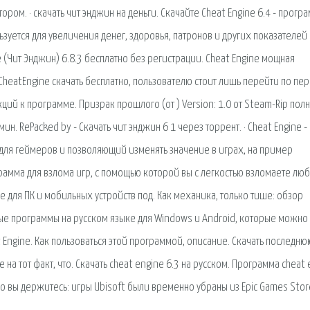
ором. · скачать чит энджин на деньги. Скачайте Cheat Engine 6.4 - прогр
зуется для увеличения денег, здоровья, патронов и других показателей 
e (Чит Энджин) 6.8.3 бесплатно без регистрации. Cheat Engine мощная
CheatEngine скачать бесплатно, пользователю стоит лишь перейти по пе
ий к программе. Призрак прошлого (от ) Version: 1.0 от Steam-Rip пол
н. RePacked by - Скачать чит энджин 6 1 через торрент. · Cheat Engine -
для геймеров и позволяющий изменять значение в играх, на пример
рамма для взлома игр, с помощью которой вы с легкостью взломаете люб
 для ПК и мобильных устройств под. Как механика, только тише: обзор
ые программы на русском языке для Windows и Android, которые можно
 Engine. Как пользоваться этой программой, описание. Скачать последню
на тот факт, что. Скачать cheat engine 6.3 на русском. Программа cheat 
 но вы держитесь: игры Ubisoft были временно убраны из Epic Games Stor