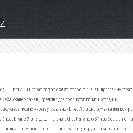
yz
сский чит энджин, cheat engine скачать торрент, скачать программу cheat
 в себя: сканер памяти, средство для просмотра памяти, отладчик,
присутствует возможность управления Direct3D и инструменты для контро
Cheat Engine (Чит Энджин)! Скачать Cheat Engine 6.8.3 rus бесплатно! Чи
чит энджин русификатор, скачать cheat engine русификатор, cheat engi