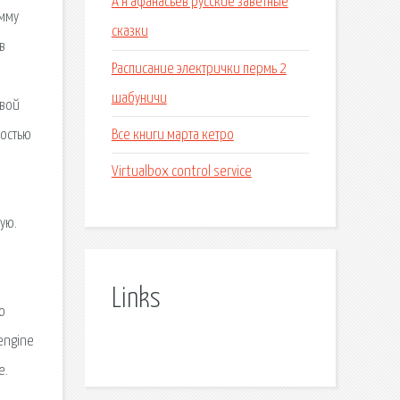
А н афанасьев русские заветные
амму
сказки
в
Расписание электрички пермь 2
шабуничи
рвой
Все книги марта кетро
ностью
Virtualbox control service
ую.
Links
ю
engine
e.