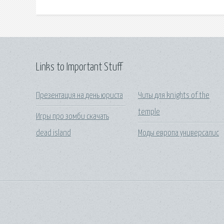
Links to Important Stuff
Презентация на день юриста
Читы для knights of the
temple
Игры про зомби скачать
dead island
Моды европа универсалис