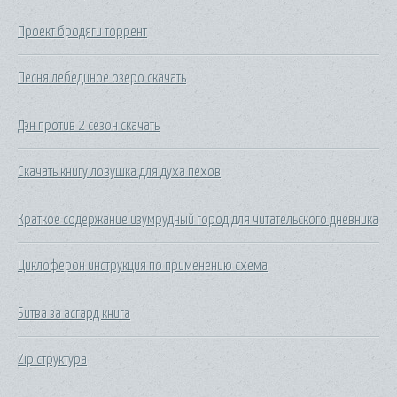
Проект бродяги торрент
Песня лебединое озеро скачать
Дэн против 2 сезон скачать
Скачать книгу ловушка для духа пехов
Краткое содержание изумрудный город для читательского дневника
Циклоферон инструкция по применению схема
Битва за асгард книга
Zip структура