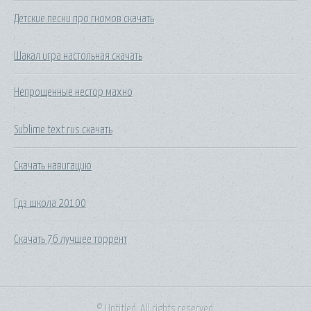
Детские песни про гномов скачать
Шакал игра настольная скачать
Непрощенные нестор махно
Sublime text rus скачать
Скачать навигацию
Гдз школа 20100
Скачать 7б лучшее торрент
© Untitled. All rights reserved.