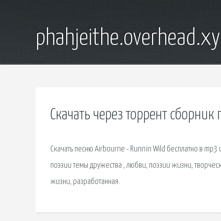
phahjeithe.overhead.x
Скачать через торрент сборник
Скачать песню Airbourne - Runnin Wild бесплатно в mp3 
поэзии темы дружества , любви, поэзии жизни, творчес
жизни, разработанная.