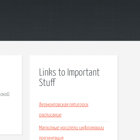
Links to Important
Stuff
нской
Лермонтовская пятигорск
расписание
Магнитные носители информации
презентация