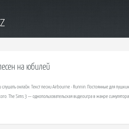
yz
 песен на юбилей
и слушать онлайн. Текст песни Airbourne - Runnin. Постоянные для пушки
кого. The Sims 3 — однопользовательская видеоигра в жанре симулятора