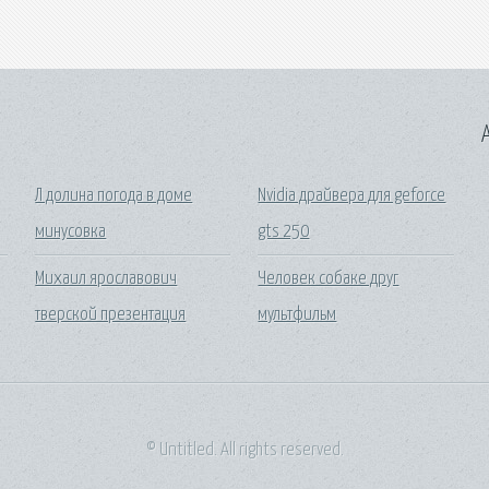
A
Л долина погода в доме
Nvidia драйвера для geforce
минусовка
gts 250
Михаил ярославович
Человек собаке друг
тверской презентация
мультфильм
© Untitled. All rights reserved.