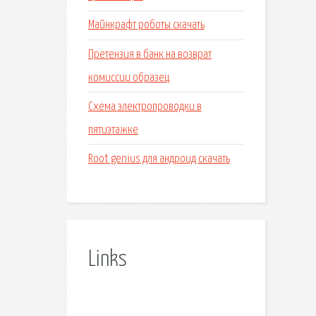
Майнкрафт роботы скачать
Претензия в банк на возврат
комиссии образец
Схема электропроводки в
пятиэтажке
Root genius для андроид скачать
Links