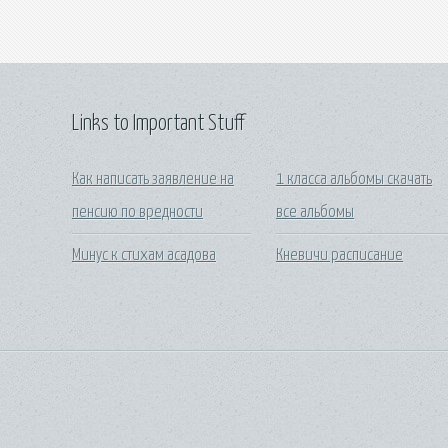
Links to Important Stuff
Как написать заявление на
1 класса альбомы скачать
пенсию по вредности
все альбомы
Минус к стихам асадова
Кневичи расписание