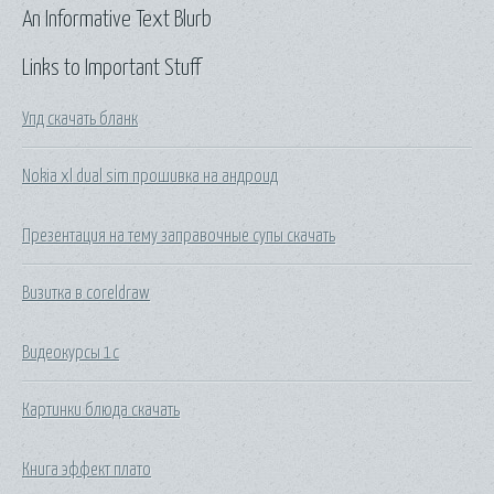
An Informative Text Blurb
Links to Important Stuff
Упд скачать бланк
Nokia xl dual sim прошивка на андроид
Презентация на тему заправочные супы скачать
Визитка в coreldraw
Видеокурсы 1с
Картинки блюда скачать
Книга эффект плато