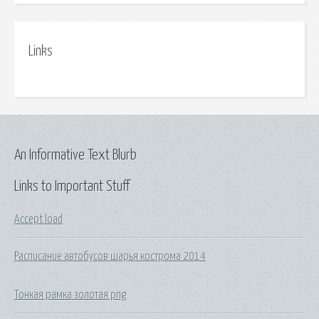
Links
An Informative Text Blurb
Links to Important Stuff
Accept load
Расписание автобусов шарья кострома 2014
Тонкая рамка золотая png