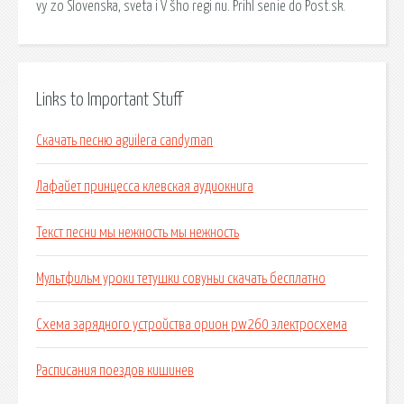
vy zo Slovenska, sveta i V šho regi nu. Prihl senie do Post.sk.
Links to Important Stuff
Скачать песню aguilera candyman
Лафайет принцесса клевская аудиокнига
Текст песни мы нежность мы нежность
Мультфильм уроки тетушки совуньи скачать бесплатно
Схема зарядного устройства орион pw260 электросхема
Расписания поездов кишинев