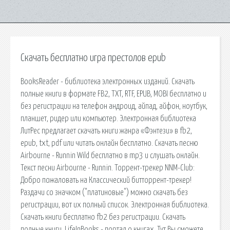
Скачать бесплатно игра престолов epub
BooksReader - библиотека электронных изданий. Скачать
полные книги в формате FB2, TXT, RTF, EPUB, MOBI бесплатно и
без регистрации на телефон андроид, айпад, айфон, ноутбук,
планшет, ридер или компьютер. Электронная библиотека
ЛитРес предлагает скачать книги жанра «Фэнтези» в fb2,
epub, txt, pdf или читать онлайн бесплатно. Скачать песню
Airbourne - Runnin Wild бесплатно в mp3 и слушать онлайн.
Текст песни Airbourne - Runnin. Торрент-трекер NNM-Club:
Добро пожаловать на Классический битторрент-трекер!
Раздачи со значком ("платиновые") можно скачать без
регистрации, вот их полный список. Электронная библиотека.
Скачать книги бесплатно fb2 без регистрации. Скачать
полные книги. LifeInBooks - портал о книгах. Тут Вы сможете