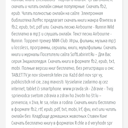
скачать и читать онлайн самые популярные. Скачать fb2,
epub. Читать полностью онлайн на сайте. Электронная
библиотека ЛитРес предлагает скачать книги жанра Фэнтези в
fb2, epub, txt, pdf или. Скачать песню Airbourne - Runnin Wild
бесплатно в mp3 и слушать онлайн. Текст песни Airbourne -
Runnin. Торрент-трекер NNM-Club. Игры, фильмы, музыка mp3
и lossless, программы, сериалы, книги, мультфильмы. Скачать
книги и журналы Посетители сайта SoftLabirint.Ru – Для Вас
серия Энциклопедия. Скачать книги в формате fb2, epub, txt,
mobi. Полные версии книг бесплатно, без регистрации и смс.
TABLET.TV je nov slovensk telev zia. Každ deň nov spr vy,
publicistick rel cie, zauj mavosti. Vysielanie zadarmo aj cez
internet, tablet či smartphone. www.pravda.sk - Zdravie - Tvoj
sprievodca svetom zdravia a zdrav ho životn ho št lu –
prevencia, v živa, kr sa, relax a rodina. Скачать книги бесплатно
в формате fb2, rtf, epub, pdf, txt, mobi, lrf, djvu, ext или читать
онлайн без. Кладбище домашних животных Стивен Кинг
Скачать бесплатно книгу в форматах R chle a d veryhodn spr