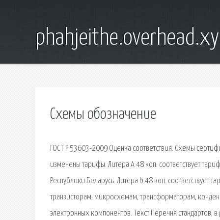
phahjeithe.overhead.x
Схемы обозначение
ГОСТ Р 53603-2009 Оценка соответствия. Схемы сертиф
изменены тарифы. Литера А 48 коп. соответствует тари
Республики Беларусь. Литера b 48 коп. соответствует 
транзисторам, микросхемам, трансформаторам, конденс
электронных компонентов. Текст Перечня стандартов, 