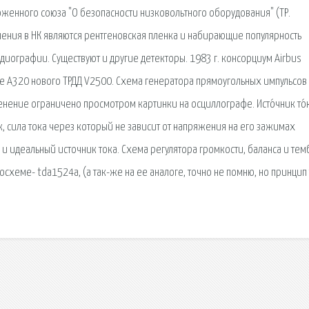
женного союза "О безопасности низковольтного оборудования" (ТР.
ения в НК являются рентгеновская пленка и набирающие популярность
ографии. Существуют и другие детекторы. 1983 г. консорциум Airbus
е А320 нового ТРДД V2500. Схема генератора прямоугольных импульсов
нение ограничено просмотром картинки на осциллографе. Исто́чник то́к
, сила тока через который не зависит от напряжения на его зажимах
 и идеальный источник тока. Схема регулятора громкости, баланса и тем
осхеме- tda1524a, (а так-же на ее аналоге, точно не помню, но принцип 