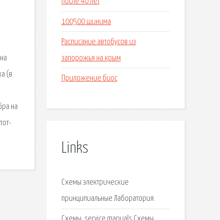
после 40 лет
100500 шинима
Расписание автобусов из
запорожья на крым
 на
а (в
Приложение биос
бра на
тот-
Links
Схемы электрические
принципиальные Лаборатория.
Схемы, service manuals Схемы