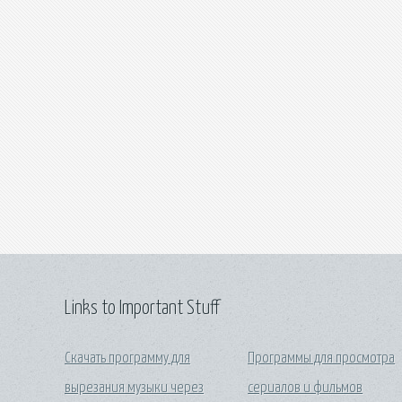
Links to Important Stuff
Скачать программу для
Программы для просмотра
вырезания музыки через
сериалов и фильмов