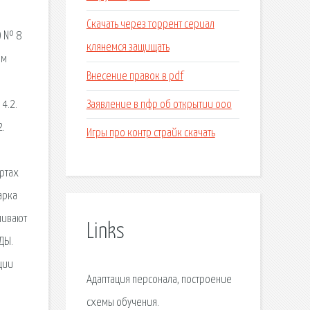
Скачать через торрент сериал
) № 8
клянемся защищать
ом
Внесение правок в pdf
Заявление в пфр об открытии ооо
4.2.
2.
Игры про контр страйк скачать
артах
арка
ливают
Links
ДЫ.
ции
Адаптация персонала, построение
схемы обучения.