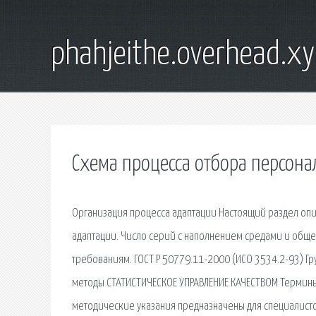
phahjeithe.overhead.x
Схема процесса отбора персона
Организация процесса адаптации Настоящий раздел опи
адаптации. Число серий с наполнением средами и общ
требованиям. ГОСТ Р 50779.11-2000 (ИСО 3534.2-93) Г
методы СТАТИСТИЧЕСКОЕ УПРАВЛЕНИЕ КАЧЕСТВОМ Термины и
методические указания предназначены для специалист