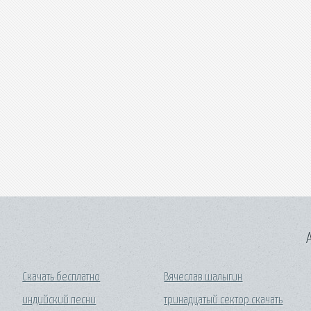
A
Скачать бесплатно
Вячеслав шалыгин
индийский песни
тринадцатый сектор скачать