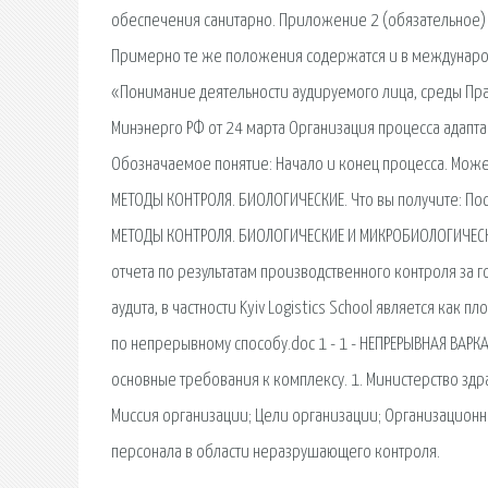
обеспечения санитарно. Приложение 2 (обязательное) 1
Примерно те же положения содержатся и в международн
«Понимание деятельности аудируемого лица, среды Пра
Минэнерго РФ от 24 марта Организация процесса адапт
Обозначаемое понятие: Начало и конец процесса. Может 
МЕТОДЫ КОНТРОЛЯ. БИОЛОГИЧЕСКИЕ. Что вы получите: Посл
МЕТОДЫ КОНТРОЛЯ. БИОЛОГИЧЕСКИЕ И МИКРОБИОЛОГИЧЕСКИ
отчета по результатам производственного контроля за
аудита, в частности Kyiv Logistics School является как
по непрерывному способу.doc 1 - 1 - НЕПРЕРЫВНАЯ ВАР
основные требования к комплексу. 1. Министерство здр
Миссия организации; Цели организации; Организационн
персонала в области неразрушающего контроля.