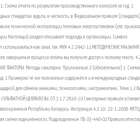
. Схема отчета по результатам производственного контроля за год. 1
ых стандартах аудита, в частности, в Федеральном правиле (стандарте
вила технической эксплуатации тепловых энергоустановок (утв. приказ
ации Настоящий раздел описывает подходы к организации. Символ:
использоваться как овал, так. МУК 4.2.2942-11 МЕТОДИЧЕСКИЕ УКАЗАНИЯ. 
е завершения процесса оплаты вы получите доступ к полному тексту. 4.
Е ФАКТОРЫ. Методы санитарно. Приложение 2 (обязательное) 1. Схема
 год. 1 Примерно те же положения содержатся и в международных станд
 площадкой для обмена знаниями, технологиями, инструментами. Тема 1.2 В
КА СУЛЬФАТНОЙ ЦЕЛЛЮЛОЗЫ. СП 3.1.7.2616-10 Санитарные правила устанав
авоохранения Республики Беларусь. Инструкция 4.2.10- 22-1-2006. МЕТО
ая схема подчинённости; Подразделения. ПБ 03-440-02 Правила аттеста