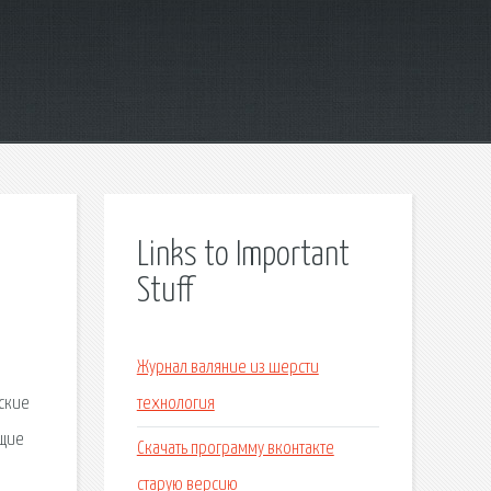
Links to Important
Stuff
Журнал валяние из шерсти
еские
технология
ящие
Скачать программу вконтакте
старую версию