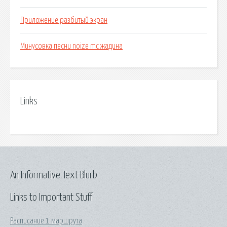
Приложение разбитый экран
Минусовка песни noize mc жадина
Links
An Informative Text Blurb
Links to Important Stuff
Расписание 1 маршрута