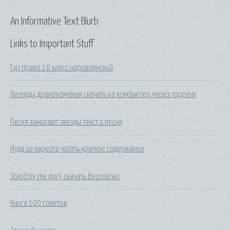
An Informative Text Blurb
Links to Important Stuff
Гдз право 10 класс наровлянский
Легенды дракономания скачать на компьютер через торрент
Песня зажигают звезды текст и песня
Иуда из кариота читать краткое содержание
Stand by me mp3 скачать бесплатно
Книга 100 советов