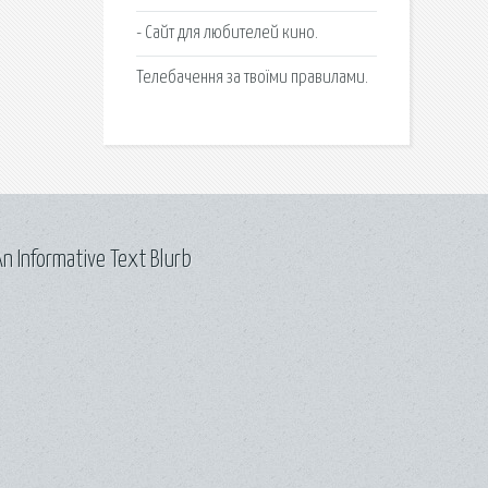
- Сайт для любителей кино.
Телебачення за твоїми правилами.
n Informative Text Blurb