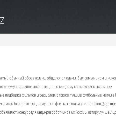
yz
 самый обычный образ жизни, общался с людьми, был семьянином и нико
 это аккумулирование информации по каждому из выпускаемых в мире
ые подборки фильмов и сериалов, а также лучшие футбольные матчи в 
бесплатно без регистрации, лучшие фильмы, фильмы на телефон, 3gp, mp
s объявляют конкурс для инди-разработчиков из России: автору лучшей и