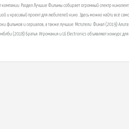
от компании. Раздел Лучшие Фильмы собирает огромный спектр кинолент
шой и красивый проект для любителей кино. Здесь можно найти всё само
ки фильмов и сериалов, а также лучшие. Мстители: Финал (2019) Алита
мблби (2018) Братья. Игромания и LG Electronics объявляют конкурс для