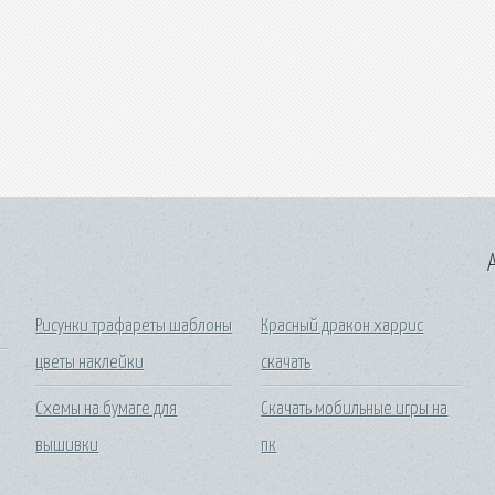
A
Рисунки трафареты шаблоны
Красный дракон харрис
цветы наклейки
скачать
Схемы на бумаге для
Скачать мобильные игры на
вышивки
пк