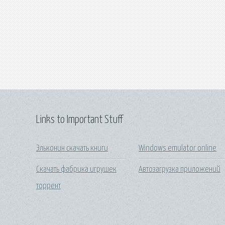
Links to Important Stuff
Эльконин скачать книги
Windows emulator online
Скачать фабрика игрушек
Автозагрузка приложений
торрент