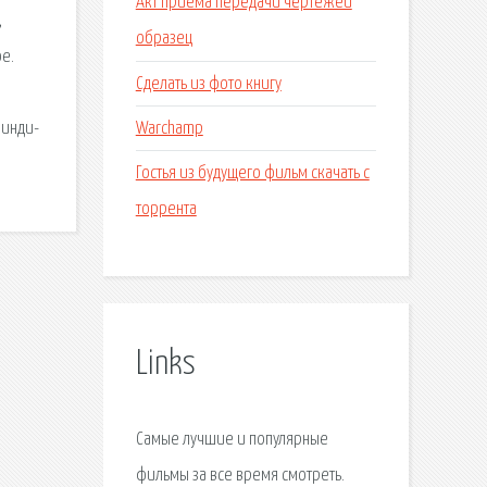
Акт приема передачи чертежей
,
образец
е.
Сделать из фото книгу
:
Warchamp
 инди-
Гостья из будущего фильм скачать с
торрента
Links
Самые лучшие и популярные
фильмы за все время смотреть.