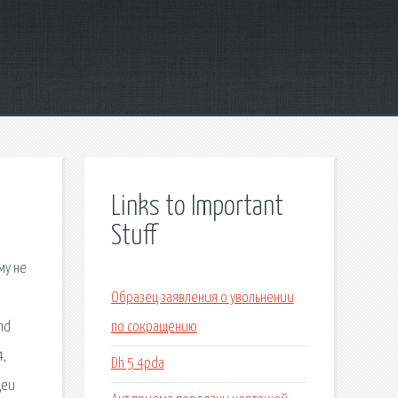
Links to Important
Stuff
му не
Образец заявления о увольнении
hd
по сокращению
4,
Dh 5 4pda
деи